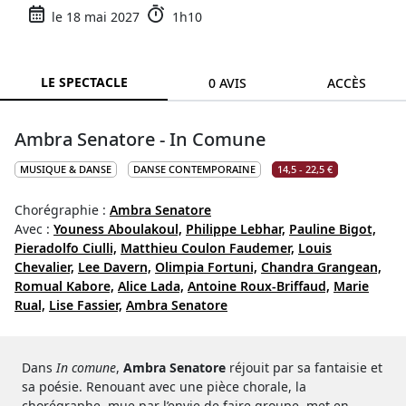
le 18 mai 2027
1h10
LE SPECTACLE
0 AVIS
ACCÈS
Ambra Senatore - In Comune
MUSIQUE & DANSE
DANSE CONTEMPORAINE
14,5 - 22,5 €
Chorégraphie :
Ambra Senatore
Avec :
Youness Aboulakoul,
Philippe Lebhar,
Pauline Bigot,
Pieradolfo Ciulli,
Matthieu Coulon Faudemer,
Louis
Chevalier,
Lee Davern,
Olimpia Fortuni,
Chandra Grangean,
Romual Kabore,
Alice Lada,
Antoine Roux-Briffaud,
Marie
Rual,
Lise Fassier,
Ambra Senatore
Dans
In comune
,
Ambra Senatore
réjouit par sa fantaisie et
sa poésie. Renouant avec une pièce chorale, la
chorégraphe, mue par l’envie de faire groupe, met en