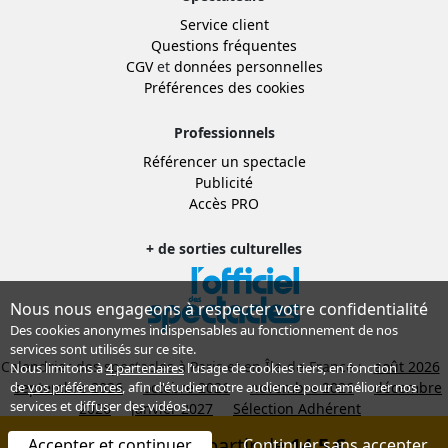
Service client
Questions fréquentes
CGV
et
données personnelles
Préférences des cookies
Professionnels
Référencer un spectacle
Publicité
Accès PRO
+ de sorties culturelles
Nous nous engageons à respecter votre confidentialité
Des cookies anonymes indispensables au fonctionnement de nos
services sont utilisés sur ce site.
Calendrier des spectacles à Paris et en Île-de-France :
août 2026
Nous limitons à
4 partenaires
l’usage de cookies tiers, en fonction
septembre 2026
octobre 2026
novembre 2026
décembre
de
vos préférences
, afin d'étudier notre audience pour améliorer nos
services et diffuser des vidéos.
2026
janvier 2027
Sélection Adhérent
© 1998-2026, THEATREonline.com
Réserver à partir de
14,5 €
Accepter et continuer
Continuer sans accepter