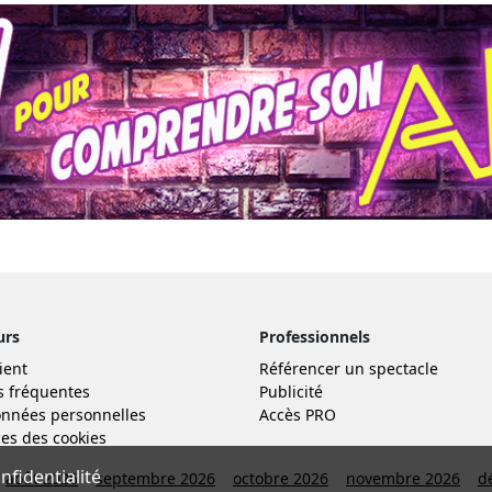
urs
Professionnels
ient
Référencer un spectacle
s fréquentes
Publicité
nnées personnelles
Accès PRO
es des cookies
fidentialité
août 2026
septembre 2026
octobre 2026
novembre 2026
d