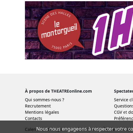
À propos de THEATREonline.com
Spectate
Qui sommes-nous ?
Service cl
Recrutement
Question
Mentions légales
CGV
et
do
Contacts
Préférenc
Nous nous engageons à respecter votre con
Calendrier des spectacles à Paris et en Île-de-France :