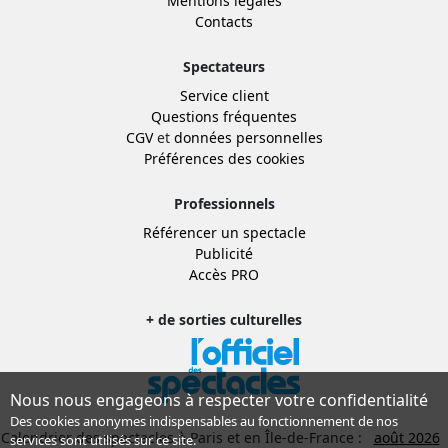
Mentions légales
Contacts
Spectateurs
Service client
Questions fréquentes
CGV
et
données personnelles
Préférences des cookies
Professionnels
Référencer un spectacle
Publicité
Accès PRO
+ de sorties culturelles
Nous nous engageons à respecter votre confidentialité
Des cookies anonymes indispensables au fonctionnement de nos
Calendrier des spectacles à Paris et en Île-de-France :
août 2026
services sont utilisés sur ce site.