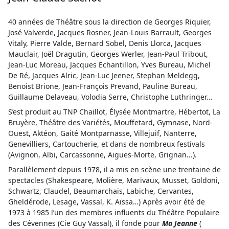
40 années de Théâtre sous la direction de Georges Riquier,
José Valverde, Jacques Rosner, Jean-Louis Barrault, Georges
Vitaly, Pierre Valde, Bernard Sobel, Denis Llorca, Jacques
Mauclair, Joël Dragutin, Georges Werler, Jean-Paul Tribout,
Jean-Luc Moreau, Jacques Echantillon, Yves Bureau, Michel
De Ré, Jacques Alric, Jean-Luc Jeener, Stephan Meldegg,
Benoist Brione, Jean-François Prevand, Pauline Bureau,
Guillaume Delaveau, Volodia Serre, Christophe Luthringer…
S’est produit au TNP Chaillot, Élysée Montmartre, Hébertot, La
Bruyère, Théâtre des Variétés, Mouffetard, Gymnase, Nord-
Ouest, Aktéon, Gaité Montparnasse, Villejuif, Nanterre,
Genevilliers, Cartoucherie, et dans de nombreux festivals
(Avignon, Albi, Carcassonne, Aigues-Morte, Grignan...).
Parallèlement depuis 1978, il a mis en scène une trentaine de
spectacles (Shakespeare, Molière, Marivaux, Musset, Goldoni,
Schwartz, Claudel, Beaumarchais, Labiche, Cervantes,
Gheldérode, Lesage, Vassal, K. Aïssa…) Après avoir été de
1973 à 1985 l’un des membres influents du Théâtre Populaire
des Cévennes (Cie Guy Vassal), il fonde pour
Ma Jeanne
(