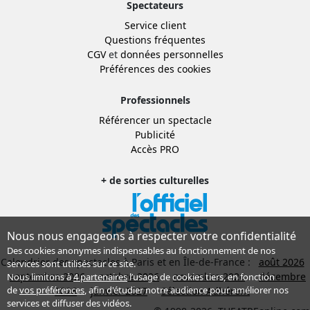
Spectateurs
Service client
Questions fréquentes
CGV
et
données personnelles
Préférences des cookies
Professionnels
Référencer un spectacle
Publicité
Accès PRO
+ de sorties culturelles
Nous nous engageons à respecter votre confidentialité
Des cookies anonymes indispensables au fonctionnement de nos
Calendrier des spectacles à Paris et en Île-de-France :
août 2026
services sont utilisés sur ce site.
septembre 2026
octobre 2026
novembre 2026
décembre
Nous limitons à
4 partenaires
l’usage de cookies tiers, en fonction
de
vos préférences
, afin d'étudier notre audience pour améliorer nos
2026
janvier 2027
Sélection Adhérent
services et diffuser des vidéos.