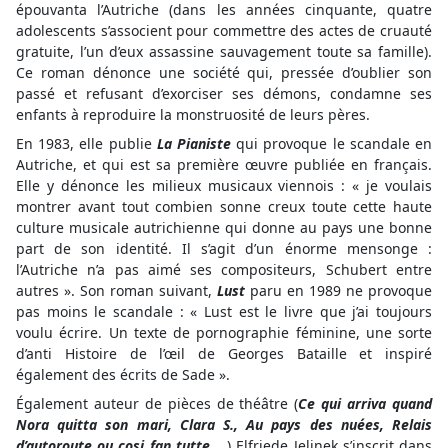
épouvanta l’Autriche (dans les années cinquante, quatre
adolescents s’associent pour commettre des actes de cruauté
gratuite, l’un d’eux assassine sauvagement toute sa famille).
Ce roman dénonce une société qui, pressée d’oublier son
passé et refusant d’exorciser ses démons, condamne ses
enfants à reproduire la monstruosité de leurs pères.
En 1983, elle publie
La Pianiste
qui provoque le scandale en
Autriche, et qui est sa première œuvre publiée en français.
Elle y dénonce les milieux musicaux viennois : « je voulais
montrer avant tout combien sonne creux toute cette haute
culture musicale autrichienne qui donne au pays une bonne
part de son identité. Il s’agit d’un énorme mensonge :
l’Autriche n’a pas aimé ses compositeurs, Schubert entre
autres ». Son roman suivant,
Lust
paru en 1989 ne provoque
pas moins le scandale : « Lust est le livre que j’ai toujours
voulu écrire. Un texte de pornographie féminine, une sorte
d’anti Histoire de l’œil de Georges Bataille et inspiré
également des écrits de Sade ».
Également auteur de pièces de théâtre (
Ce qui arriva quand
Nora quitta son mari, Clara S., Au pays des nuées, Relais
d’autoroute ou cosi fan tutte …
) Elfriede Jelinek s’inscrit dans