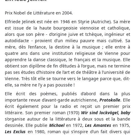
Prix Nobel de Littérature en 2004.
Elfriede Jelinek est née en 1946 en Styrie (Autriche). Sa mère
est issue de la haute bourgeoisie viennoise et catholique,
alors que son père - d’origine juive et tchèque, ingénieur et
autodidacte - provient d’un milieu pauvre mais cultivé. Sa
mère, dès l’enfance, la destine à la musique ; elle entre à
quatre ans dans une institution religieuse de Vienne pour
apprendre la danse classique, le français et la musique. Elle
obtient son diplôme de fin d’études à l’orgue, mais ne termine
pas ses études d’histoire de l’art et de théâtre à l’université de
Vienne. Très tôt elle se tourne vers le langage parce que, dit-
elle, sa mère ne l’y a pas poussée !
Elle écrit des poèmes, publiés d’abord dans la plus
importante revue d’avant-garde autrichienne,
Protokolle
. Elle
écrit également pour la radio et reçoit un premier prix
littéraire. Son premier roman (1970)
Wir sind lockvögel, baby
s’organise autour de la littérature à deux sous et la bande
dessinée. Elle publie
Michael
en 1972,
Les Amantes
en 1975,
Les Exclus
en 1980, roman qui s’inspire d’un fait divers qui