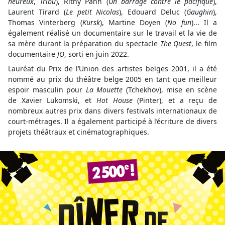
heureux
,
Tribu
), Rithy Panh (
Un barrage contre le pacifique
),
Laurent Tirard (
Le petit Nicolas
), Edouard Deluc (
Gaughin
),
Thomas Vinterberg (
Kursk
), Martine Doyen (
No fun
)... Il a
également réalisé un documentaire sur le travail et la vie de
sa mère durant la préparation du spectacle
The Quest
, le film
documentaire
JO
, sorti en juin 2022.
Lauréat du Prix de l’Union des artistes belges 2001, il a été
nommé au prix du théâtre belge 2005 en tant que meilleur
espoir masculin pour
La Mouette
(Tchekhov), mise en scène
de Xavier Lukomski, et
Hot House
(Pinter), et a reçu de
nombreux autres prix dans divers festivals internationaux de
court-métrages. Il a également participé à l’écriture de divers
projets théâtraux et cinématographiques.