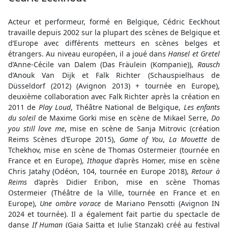
Acteur et performeur, formé en Belgique, Cédric Eeckhout
travaille depuis 2002 sur la plupart des scènes de Belgique et
d’Europe avec différents metteurs en scènes belges et
étrangers. Au niveau européen, il a joué dans
Hansel et Gretel
d’Anne-Cécile van Dalem (Das Fräulein (Kompanie)),
Rausch
d’Anouk Van Dijk et Falk Richter (Schauspielhaus de
Düsseldorf (2012) (Avignon 2013) + tournée en Europe),
deuxième collaboration avec Falk Richter après la création en
2011 de
Play Loud
, Théâtre National de Belgique,
Les enfants
du soleil
de Maxime Gorki mise en scène de Mikael Serre,
Do
you still love me
, mise en scène de Sanja Mitrovic (création
Reims Scènes d’Europe 2015),
Game of You
,
La Mouette
de
Tchekhov, mise en scène de Thomas Ostermeier (tournée en
France et en Europe),
Ithaque
d’après Homer, mise en scène
Chris Jatahy (Odéon, 104, tournée en Europe 2018),
Retour à
Reims
d’après Didier Eribon, mise en scène Thomas
Ostermeier (Théâtre de la Ville, tournée en France et en
Europe),
Une ombre vorace
de Mariano Pensotti (Avignon IN
2024 et tournée). Il a également fait partie du spectacle de
danse
If Human
(Gaia Saitta et Julie Stanzak) créé au festival