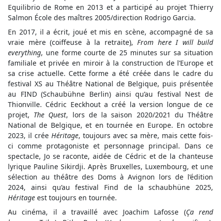
Equilibrio de Rome en 2013 et a participé au projet Thierry
Salmon École des maîtres 2005/direction Rodrigo Garcia.
En 2017, il a écrit, joué et mis en scène, accompagné de sa
vraie mère (coiffeuse à la retraite),
From here I will build
everything
, une forme courte de 25 minutes sur sa situation
familiale et privée en miroir à la construction de l’Europe et
sa crise actuelle. Cette forme a été créée dans le cadre du
festival XS au Théâtre National de Belgique, puis présentée
au FIND (Schaubühne Berlin) ainsi qu’au festival Nest de
Thionville. Cédric Eeckhout a créé la version longue de ce
projet,
The Quest
, lors de la saison 2020/2021 du Théâtre
National de Belgique, et en tournée en Europe. En octobre
2023, il crée
Héritage
, toujours avec sa mère, mais cette fois-
ci comme protagoniste et personnage principal. Dans ce
spectacle, Jo se raconte, aidée de Cédric et de la chanteuse
lyrique Pauline Sikirdji. Après Bruxelles, Luxembourg, et une
sélection au théâtre des Doms à Avignon lors de l’édition
2024, ainsi qu’au festival Find de la schaubhüne 2025,
Héritage
est toujours en tournée.
Au cinéma, il a travaillé avec Joachim Lafosse (
Ça rend