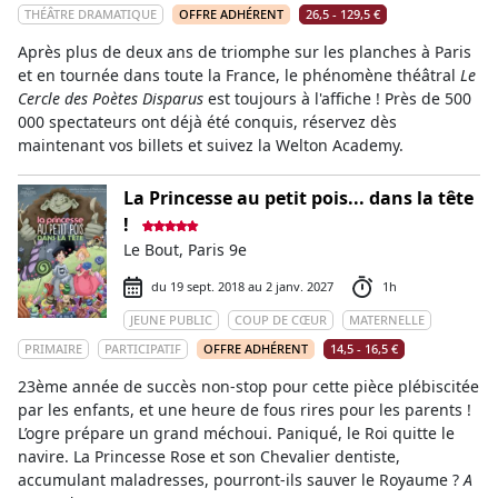
THÉÂTRE DRAMATIQUE
OFFRE ADHÉRENT
26,5 - 129,5 €
Après plus de deux ans de triomphe sur les planches à Paris
et en tournée dans toute la France, le phénomène théâtral
Le
Cercle des Poètes Disparus
est toujours à l'affiche ! Près de 500
000 spectateurs ont déjà été conquis, réservez dès
maintenant vos billets et suivez la Welton Academy.
La Princesse au petit pois... dans la tête
!
Le Bout, Paris 9e
du 19 sept. 2018 au 2 janv. 2027
1h
JEUNE PUBLIC
COUP DE CŒUR
MATERNELLE
PRIMAIRE
PARTICIPATIF
OFFRE ADHÉRENT
14,5 - 16,5 €
23ème année de succès non-stop pour cette pièce plébiscitée
par les enfants, et une heure de fous rires pour les parents !
L’ogre prépare un grand méchoui. Paniqué, le Roi quitte le
navire. La Princesse Rose et son Chevalier dentiste,
accumulant maladresses, pourront-ils sauver le Royaume ?
A