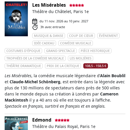
Les Misérables
Théâtre du Châtelet, Paris 1e
du 11 nov. 2026 au 10 janv. 2027
3h avec entracte
MUSIQUE & DANSE
COUP DE CŒUR
ÉVÉNEMENT
IDÉE CADEAU
COMÉDIE MUSICALE
COSTUMES D'ÉPOQUE
GRAND SPECTACLE
PIÈCE HISTORIQUE
TROPHÉES DE LA COMÉDIE MUSICALE
LES MOLIÈRES
THÉÂTRE DRAMATIQUE
PRIX DE LA CRITIQUE
108,5 - 158,5 €
Les Misérables
, la comédie musicale légendaire d’
Alain Boublil
et
Claude-Michel Schönberg
, est entrée dans la légende avec
plus de 130 millions de spectateurs dans près de 500 villes
dans le monde depuis sa création à Londres par
Cameron
Mackintosh
il y a 40 ans où elle est toujours à l’affiche.
Spectacle en français, surtitré en français et en anglais.
Edmond
Théâtre du Palais Royal, Paris 1e