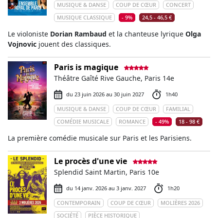
MUSIQUE & DANSE
COUP DE CŒUR
CONCERT
MUSIQUE CLASSIQUE
- 9%
24,5 - 46,5 €
Le violoniste
Dorian Rambaud
et la chanteuse lyrique
Olga
Vojnovic
jouent des classiques.
Paris is magique
Théâtre Gaîté Rive Gauche, Paris 14e
du 23 juin 2026 au 30 juin 2027
1h40
MUSIQUE & DANSE
COUP DE CŒUR
FAMILIAL
COMÉDIE MUSICALE
ROMANCE
- 49%
18 - 98 €
La première comédie musicale sur Paris et les Parisiens.
Le procès d'une vie
Splendid Saint Martin, Paris 10e
du 14 janv. 2026 au 3 janv. 2027
1h20
CONTEMPORAIN
COUP DE CŒUR
MOLIÈRES 2026
SOCIÉTÉ
PIÈCE HISTORIQUE