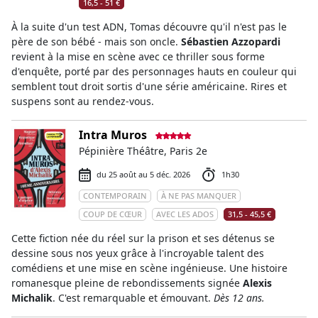
16,5 - 51 €
À la suite d'un test ADN, Tomas découvre qu'il n'est pas le
père de son bébé - mais son oncle.
Sébastien Azzopardi
revient à la mise en scène avec ce thriller sous forme
d'enquête, porté par des personnages hauts en couleur qui
semblent tout droit sortis d'une série américaine. Rires et
suspens sont au rendez-vous.
Intra Muros
Pépinière Théâtre, Paris 2e
du 25 août au 5 déc. 2026
1h30
CONTEMPORAIN
À NE PAS MANQUER
COUP DE CŒUR
AVEC LES ADOS
31,5 - 45,5 €
Cette fiction née du réel sur la prison et ses détenus se
dessine sous nos yeux grâce à l'incroyable talent des
comédiens et une mise en scène ingénieuse. Une histoire
romanesque pleine de rebondissements signée
Alexis
Michalik
. C'est remarquable et émouvant.
Dès 12 ans.