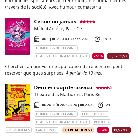
entraîne les spectateurs au cœur du drame humain et des
travers de la société. Avec humour et maestria !
Ce soir ou jamais
Mélo d'Amélie, Paris 2e
du 1 juil. 2023 au 30 déc. 2026
1h10
COMÉDIE & BOULEVARD
PLACES DU JOUR A MOITIE PRIX
- 51%
15,5 - 31,5 €
Chercher l'amour via une application de rencontres peut
réserver quelques surprises.
À partir de 13 ans.
Dernier coup de ciseaux
Théâtre des Mathurins, Paris 8e
du 20 août 2024 au 30 juin 2027
2h
COMÉDIE & BOULEVARD
COUP DE CŒUR
PLACES DU JOUR A MOITIE PRIX
POLICIER
LES MOLIÈRES
PARTICIPATIF
OFFRE ADHÉRENT
- 54%
19,5 - 98 €