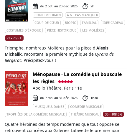
du 2 oct. au 20 déc. 2026
2h
CONTEMPORAIN
À NE PAS MANQUER
COUP DE CŒUR
BIOPIC
FAMILIAL
IDÉE CADEAU
COSTUMES D'ÉPOQUE
PIÈCE HISTORIQUE
LES MOLIÈRES
21 - 76,5 €
Triomphe, nombreux Molières pour la pièce d'
Alexis
Michalik
, racontant la première mythique de
Cyrano de
Bergerac
. Précipitez-vous !
Ménopause - La comédie qui bouscule
les règles
Apollo Théâtre, Paris 11e
du 7 mai au 31 déc. 2026
1h30
MUSIQUE & DANSE
COMÉDIE MUSICALE
TROPHÉES DE LA COMÉDIE MUSICALE
THÉÂTRE MUSICAL
35 - 108,5 €
Quatre héroïnes des temps modernes que tout oppose se
retrouvent coincées aux Galeries Lafayette le premier jour