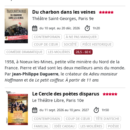
Du charbon dans les veines
Théâtre Saint-Georges, Paris 9e
du 10 sept. au 20 déc. 2026
1h20
CONTEMPORAIN
À NE PAS MANQUER
COUP DE CŒUR
SOCIÉTÉ
PIÈCE HISTORIQUE
COMÉDIE DRAMATIQUE
LES MOLIÈRES
28,5 - 60 €
1958, à Noeux-les-Mines, petite ville minière du Nord de la
France. Pierre et Vlad sont les deux meilleurs amis du monde.
Par
Jean-Philippe Daguerre
, le créateur de
Adieu monsieur
Haffmann
et de
Le petit coiffeur. À partir de 11 ans
Le Cercle des poètes disparus
Le Théâtre Libre, Paris 10e
du 11 sept. 2026 au 10 janv. 2027
1h50
CONTEMPORAIN
COUP DE CŒUR
TÊTE D'AFFICHE
FAMILIAL
IDÉE CADEAU
LES MOLIÈRES
POÉSIE