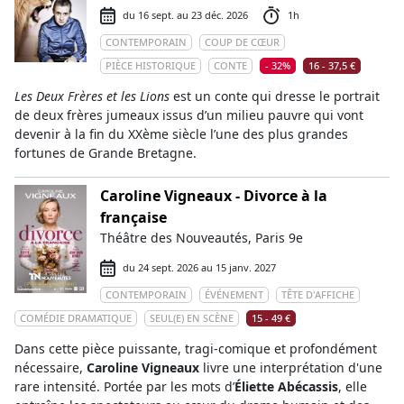
du 16 sept. au 23 déc. 2026
1h
CONTEMPORAIN
COUP DE CŒUR
PIÈCE HISTORIQUE
CONTE
- 32%
16 - 37,5 €
Les Deux Frères et les Lions
est un conte qui dresse le portrait
de deux frères jumeaux issus d’un milieu pauvre qui vont
devenir à la fin du XXème siècle l’une des plus grandes
fortunes de Grande Bretagne.
Caroline Vigneaux - Divorce à la
française
Théâtre des Nouveautés, Paris 9e
du 24 sept. 2026 au 15 janv. 2027
CONTEMPORAIN
ÉVÉNEMENT
TÊTE D'AFFICHE
COMÉDIE DRAMATIQUE
SEUL(E) EN SCÈNE
15 - 49 €
Dans cette pièce puissante, tragi-comique et profondément
nécessaire,
Caroline Vigneaux
livre une interprétation d'une
rare intensité. Portée par les mots d’
Éliette Abécassis
, elle