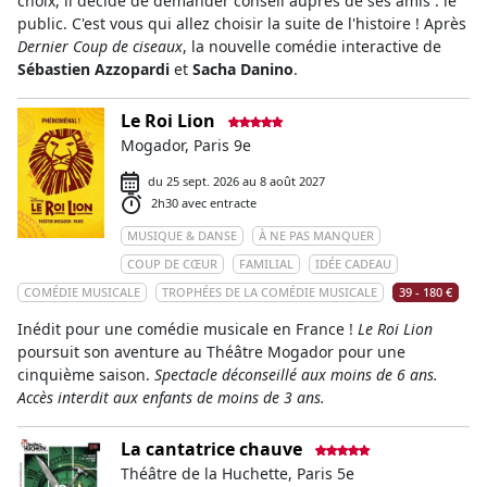
choix, il décide de demander conseil auprès de ses amis : le
public. C'est vous qui allez choisir la suite de l'histoire ! Après
Dernier Coup de ciseaux
, la nouvelle comédie interactive de
Sébastien Azzopardi
et
Sacha Danino
.
Le Roi Lion
Mogador, Paris 9e
du 25 sept. 2026 au 8 août 2027
2h30 avec entracte
MUSIQUE & DANSE
À NE PAS MANQUER
COUP DE CŒUR
FAMILIAL
IDÉE CADEAU
COMÉDIE MUSICALE
TROPHÉES DE LA COMÉDIE MUSICALE
39 - 180 €
Inédit pour une comédie musicale en France !
Le Roi Lion
poursuit son aventure au Théâtre Mogador pour une
cinquième saison.
Spectacle déconseillé aux moins de 6 ans.
Accès interdit aux enfants de moins de 3 ans.
La cantatrice chauve
Théâtre de la Huchette, Paris 5e