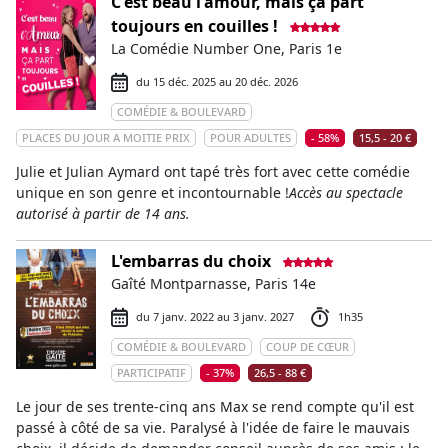
C'est beau l'amour, mais ça part
toujours en couilles !
La Comédie Number One, Paris 1e
du 15 déc. 2025 au 20 déc. 2026
COMÉDIE & BOULEVARD
PLACES DU JOUR A MOITIE PRIX
POUR ADULTES
- 58%
15,5 - 20 €
Julie et Julian Aymard ont tapé très fort avec cette comédie
unique en son genre et incontournable !
Accès au spectacle
autorisé à partir de 14 ans.
L'embarras du choix
Gaîté Montparnasse, Paris 14e
du 7 janv. 2022 au 3 janv. 2027
1h35
COMÉDIE & BOULEVARD
COUP DE CŒUR
PARTICIPATIF
- 37%
26,5 - 88 €
Le jour de ses trente-cinq ans Max se rend compte qu'il est
passé à côté de sa vie. Paralysé à l'idée de faire le mauvais