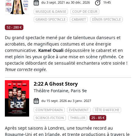
du 3 sept. 2021 au 30 déc. 2026
1h45
MUSIQUE & DANSE
COUP DE CŒUR
GRAND SPECTACLE
CABARET
DÎNER-SPECTACLE
52 - 280 €
Du grand spectacle mené par de talentueux danseurs et
acrobates, de magnifiques costumes et une énergie
communicative.
Kamel Ouali
dépoussière le cabaret et en
met plein les yeux grâce à une mise en scène rythmée. Ce
spectacle débordant de sensualité enchantera votre soirée !
Tenue correcte exigée.
2:22 A Ghost Story
Théâtre Fontaine, Paris 9e
du 15 sept. 2026 au 3 janv. 2027
CONTEMPORAIN
ÉVÉNEMENT
TÊTE D'AFFICHE
SCIENCE-FICTION
THRILLER
25 - 85 €
Après sept saisons à Londres, une tournée record au
Royaume-Uni et en Irlande, et trente productions à travers le