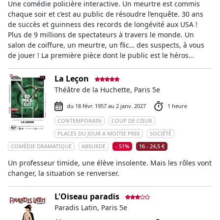
Une comédie policière interactive. Un meurtre est commis
chaque soir et c’est au public de résoudre l’enquête. 30 ans
de succès et guinness des records de longévité aux USA !
Plus de 9 millions de spectateurs à travers le monde. Un
salon de coiffure, un meurtre, un flic… des suspects, à vous
de jouer ! La première pièce dont le public est le héros…
La Leçon
Théâtre de la Huchette, Paris 5e
du 18 févr. 1957 au 2 janv. 2027
1 heure
CONTEMPORAIN
COUP DE CŒUR
PLACES DU JOUR A MOITIE PRIX
SOCIÉTÉ
COMÉDIE DRAMATIQUE
ABSURDE
- 51%
16 - 24,5 €
Un professeur timide, une élève insolente. Mais les rôles vont
changer, la situation se renverser.
L'Oiseau paradis
Paradis Latin, Paris 5e