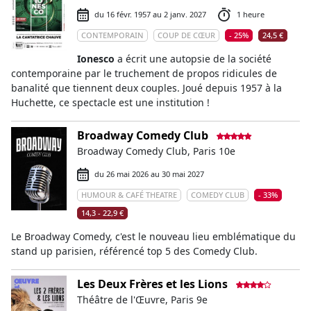
du 16 févr. 1957 au 2 janv. 2027
1 heure
CONTEMPORAIN
COUP DE CŒUR
- 25%
24,5 €
Ionesco
a écrit une autopsie de la société
contemporaine par le truchement de propos ridicules de
banalité que tiennent deux couples. Joué depuis 1957 à la
Huchette, ce spectacle est une institution !
Broadway Comedy Club
Broadway Comedy Club, Paris 10e
du 26 mai 2026 au 30 mai 2027
HUMOUR & CAFÉ THEATRE
COMEDY CLUB
- 33%
14,3 - 22,9 €
Le Broadway Comedy, c'est le nouveau lieu emblématique du
stand up parisien, référencé top 5 des Comedy Club.
Les Deux Frères et les Lions
Théâtre de l'Œuvre, Paris 9e