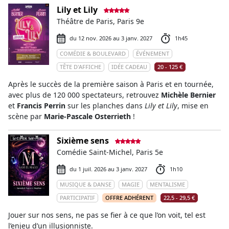
Lily et Lily
Théâtre de Paris, Paris 9e
du 12 nov. 2026 au 3 janv. 2027
1h45
COMÉDIE & BOULEVARD
ÉVÉNEMENT
TÊTE D'AFFICHE
IDÉE CADEAU
20 - 125 €
Après le succès de la première saison à Paris et en tournée,
avec plus de 120 000 spectateurs, retrouvez
Michèle Bernier
et
Francis Perrin
sur les planches dans
Lily et Lily
, mise en
scène par
Marie-Pascale Osterrieth
!
Sixième sens
Comédie Saint-Michel, Paris 5e
du 1 juil. 2026 au 3 janv. 2027
1h10
MUSIQUE & DANSE
MAGIE
MENTALISME
PARTICIPATIF
OFFRE ADHÉRENT
22,5 - 29,5 €
Jouer sur nos sens, ne pas se fier à ce que l’on voit, tel est
l’enjeu d’un illusionniste.