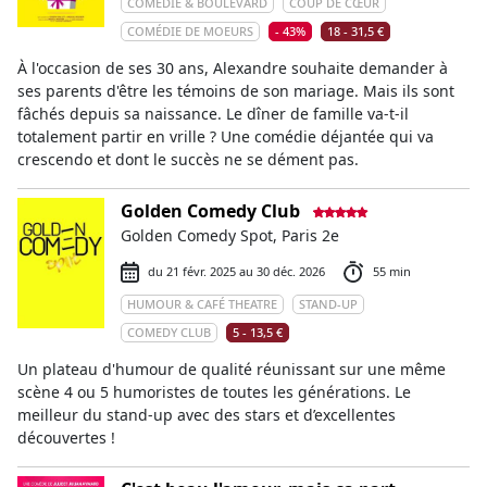
COMÉDIE & BOULEVARD
COUP DE CŒUR
COMÉDIE DE MOEURS
- 43%
18 - 31,5 €
À l'occasion de ses 30 ans, Alexandre souhaite demander à
ses parents d'être les témoins de son mariage. Mais ils sont
fâchés depuis sa naissance. Le dîner de famille va-t-il
totalement partir en vrille ? Une comédie déjantée qui va
crescendo et dont le succès ne se dément pas.
Golden Comedy Club
Golden Comedy Spot, Paris 2e
du 21 févr. 2025 au 30 déc. 2026
55 min
HUMOUR & CAFÉ THEATRE
STAND-UP
COMEDY CLUB
5 - 13,5 €
Un plateau d'humour de qualité réunissant sur une même
scène 4 ou 5 humoristes de toutes les générations. Le
meilleur du stand-up avec des stars et d’excellentes
découvertes !