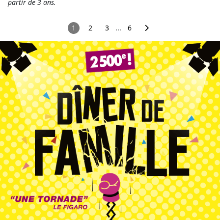
partir de 3 ans.
1
2
3
...
6