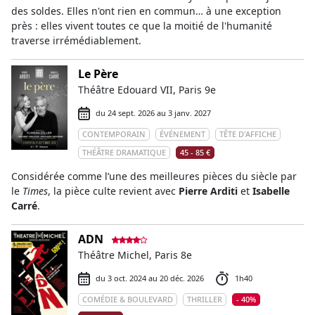
des soldes. Elles n'ont rien en commun… à une exception
près : elles vivent toutes ce que la moitié de l'humanité
traverse irrémédiablement.
Le Père
Théâtre Edouard VII, Paris 9e
du 24 sept. 2026 au 3 janv. 2027
CONTEMPORAIN
ÉVÉNEMENT
TÊTE D'AFFICHE
THÉÂTRE DRAMATIQUE
45 - 85 €
Considérée comme l’une des meilleures pièces du siècle par
le
Times
, la pièce culte revient avec
Pierre Arditi
et
Isabelle
Carré
.
ADN
Théâtre Michel, Paris 8e
du 3 oct. 2024 au 20 déc. 2026
1h40
COMÉDIE & BOULEVARD
THRILLER
- 40%