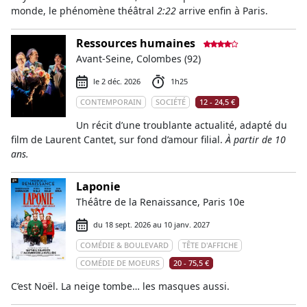
monde, le phénomène théâtral
2:22
arrive enfin à Paris.
Ressources humaines
Avant-Seine, Colombes (92)
le 2 déc. 2026
1h25
CONTEMPORAIN
SOCIÉTÉ
12 - 24,5 €
Un récit d’une troublante actualité, adapté du
film de Laurent Cantet, sur fond d’amour filial.
À partir de 10
ans.
Laponie
Théâtre de la Renaissance, Paris 10e
du 18 sept. 2026 au 10 janv. 2027
COMÉDIE & BOULEVARD
TÊTE D'AFFICHE
COMÉDIE DE MOEURS
20 - 75,5 €
C’est Noël. La neige tombe… les masques aussi.