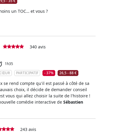
9,5 - 35 €
moins un TOC… et vous ?
340 avis
1h35
 CŒUR
PARTICIPATIF
- 37%
26,5 - 88 €
x se rend compte qu'il est passé à côté de sa
 mauvais choix, il décide de demander conseil
t vous qui allez choisir la suite de l'histoire !
 nouvelle comédie interactive de
Sébastien
243 avis