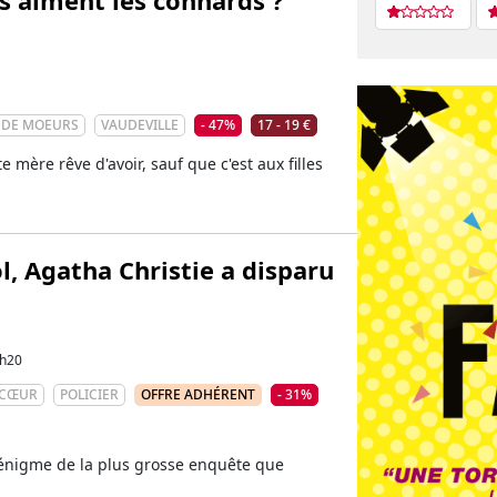
 DE MOEURS
VAUDEVILLE
- 47%
17 - 19 €
e mère rêve d'avoir, sauf que c'est aux filles
l, Agatha Christie a disparu
h20
 CŒUR
POLICIER
OFFRE ADHÉRENT
- 31%
’énigme de la plus grosse enquête que