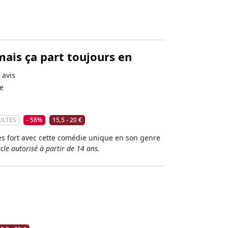
mais ça part toujours en
 avis
e
ULTES
- 58%
15,5 - 20 €
rès fort avec cette comédie unique en son genre
cle autorisé à partir de 14 ans.