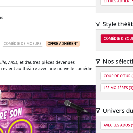
OFFRES ADHÉRE
is
Style théât
COMÉDIE & BOU
COMÉDIE DE MOEURS
OFFRE ADHÉRENT
Nos sélect
ille
,
Amis
, et d’autres pièces devenues
revient au théâtre avec une nouvelle comédie
COUP DE CŒUR (
LES MOLIÈRES (3
Univers du
AVEC LES ADOS (