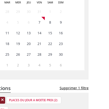
MAR
MER
JEU
VEN
SAM
DIM
Prev
Next
28
29
30
31
1
2
4
5
6
7
8
9
11
12
13
14
15
16
18
19
20
21
22
23
25
26
27
28
29
30
1
2
3
4
5
6
tions
Supprimer 1 filtre
PLACES DU JOUR A MOITIE PRIX (2)