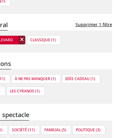
NTS
ral
Supprimer 1 filtre
LEVARD
CLASSIQUE (1)
ions
11)
À NE PAS MANQUER (1)
IDÉE CADEAU (1)
)
LES CYRANOS (1)
 spectacle
1)
SOCIÉTÉ (11)
FAMILIAL (5)
POLITIQUE (3)