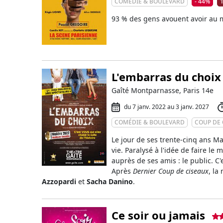
COMÉDIE & BOULEVARD
- 44%
1
93 % des gens avouent avoir au 
L'embarras du choix
Gaîté Montparnasse, Paris 14e
du 7 janv. 2022 au 3 janv. 2027
COMÉDIE & BOULEVARD
COUP DE
Le jour de ses trente-cinq ans Ma
vie. Paralysé à l'idée de faire le
auprès de ses amis : le public. C'es
Après
Dernier Coup de ciseaux
, la
Azzopardi
et
Sacha Danino
.
Ce soir ou jamais