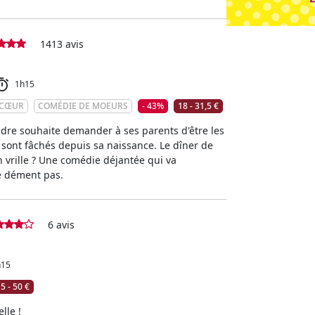
1413 avis
1h15
 CŒUR
COMÉDIE DE MOEURS
- 43%
18 - 31,5 €
ndre souhaite demander à ses parents d'être les
 sont fâchés depuis sa naissance. Le dîner de
en vrille ? Une comédie déjantée qui va
e dément pas.
6 avis
h15
5 - 50 €
lle !