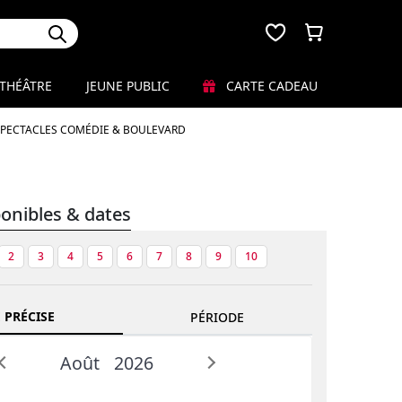
THÉÂTRE
JEUNE PUBLIC
CARTE CADEAU
SPECTACLES COMÉDIE & BOULEVARD
ponibles & dates
2
3
4
5
6
7
8
9
10
 PRÉCISE
PÉRIODE
Août
2026