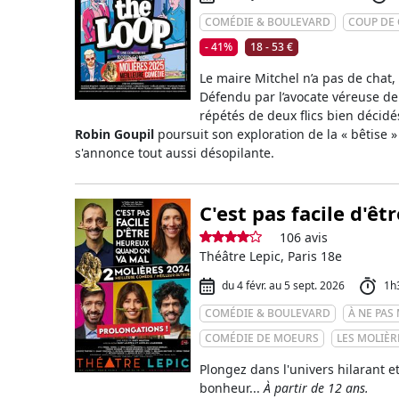
COMÉDIE & BOULEVARD
COUP DE
- 41%
18 - 53 €
Le maire Mitchel n’a pas de chat,
Défendu par l’avocate véreuse de l
répétés de deux flics bien décidé
Robin Goupil
poursuit son exploration de la « bêtise 
s'annonce tout aussi désopilante.
C'est pas facile d'ê
106 avis
Théâtre Lepic, Paris 18e
du 4 févr. au 5 sept. 2026
1h
COMÉDIE & BOULEVARD
À NE PA
COMÉDIE DE MOEURS
LES MOLIÈR
Plongez dans l'univers hilarant e
bonheur...
À partir de 12 ans.