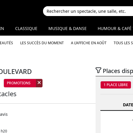
IN
CLASSIQUE
MUSIQUE & DANSE
HUMOUR & CAFÉ 
VEAUTÉS
LES SUCCÈS DU MOMENT
A L’AFFICHE EN AOÛT
TOUS LES 
OULEVARD
Places dis
PROMOTIONS
1 PLACE LIBRE
acles
DATE
avis
1h20