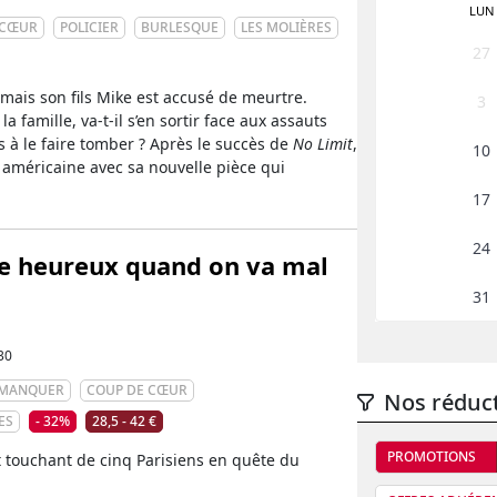
LUN
 CŒUR
POLICIER
BURLESQUE
LES MOLIÈRES
27
 mais son fils Mike est accusé de meurtre.
3
a famille, va-t-il s’en sortir face aux assauts
s à le faire tomber ? Après le succès de
No Limit
,
10
» américaine avec sa nouvelle pièce qui
17
24
tre heureux quand on va mal
31
30
S MANQUER
COUP DE CŒUR
Nos réduc
ES
- 32%
28,5 - 42 €
PROMOTIONS
t touchant de cinq Parisiens en quête du