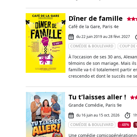
Dîner de famille
Café de la Gare, Paris 4e
du 22 juin 2019 au 28 févr. 2027
COMÉDIE & BOULEVARD
COUP DE
À l'occasion de ses 30 ans, Alexa
témoins de son mariage. Mais ils
famille va-t-il totalement partir 
crescendo et dont le succès ne s
Tu t’laisses aller !
Grande Comédie, Paris 9e
du 16 juin au 15 oct. 2026
1
COMÉDIE & BOULEVARD
- 48%
1
Une comédie comicogénérationne