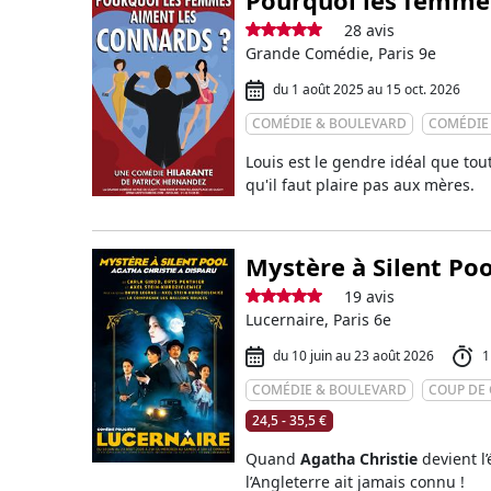
28 avis
Grande Comédie, Paris 9e
du 1 août 2025 au 15 oct. 2026
COMÉDIE & BOULEVARD
COMÉDIE
Louis est le gendre idéal que tout
qu'il faut plaire pas aux mères.
Mystère à Silent Poo
19 avis
Lucernaire, Paris 6e
du 10 juin au 23 août 2026
1
COMÉDIE & BOULEVARD
COUP DE
24,5 - 35,5 €
Quand
Agatha Christie
devient l
l’Angleterre ait jamais connu !