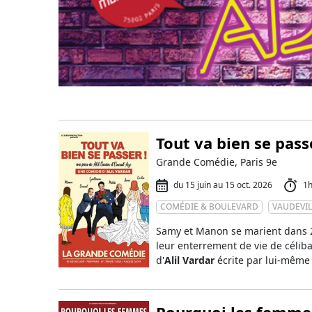
Tout va bien se pass
Grande Comédie, Paris 9e
du 15 juin au 15 oct. 2026
1
COMÉDIE & BOULEVARD
VAUDEVIL
Samy et Manon se marient dans 2
leur enterrement de vie de célib
d'
Alil Vardar
écrite par lui-même
Pourquoi les femmes