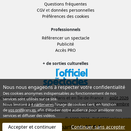
Questions fréquentes
CGV
et
données personnelles
Préférences des cookies
Professionnels
Référencer un spectacle
Publicité
Accès PRO
+ de sorties culturelles
Nous nous engageons à respecter votre confidentialité
Des cookies anonymes indispensables au fonctionnement de nos
Calendrier des spectacles à Paris et en Île-de-France :
août 2026
services sont utilisés sur ce site.
septembre 2026
octobre 2026
novembre 2026
décembre
Nous limitons à
4 partenaires
l’usage de cookies tiers, en fonction
2026
janvier 2027
Sélection Adhérent
de
vos préférences
, afin d'étudier notre audience pour améliorer nos
services et diffuser des vidéos.
© 1998-2026, THEATREonline.com
Réserver à partir de
13,5 €
Accepter et continuer
Continuer sans accepter