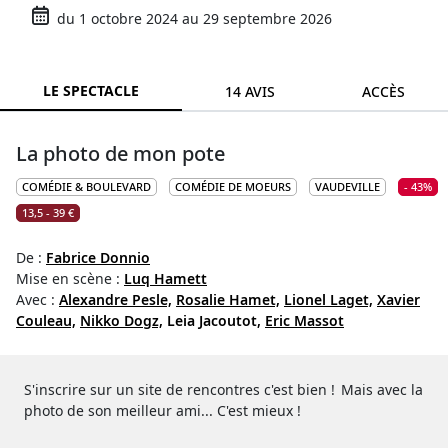
du 1 octobre 2024 au 29 septembre 2026
LE SPECTACLE
14 AVIS
ACCÈS
La photo de mon pote
COMÉDIE & BOULEVARD
COMÉDIE DE MOEURS
VAUDEVILLE
- 43%
13,5 - 39 €
De :
Fabrice Donnio
Mise en scène :
Luq Hamett
Avec :
Alexandre Pesle,
Rosalie Hamet,
Lionel Laget,
Xavier
Couleau,
Nikko Dogz,
Leia Jacoutot,
Eric Massot
S'inscrire sur un site de rencontres c'est bien ! Mais avec la
photo de son meilleur ami... C'est mieux !