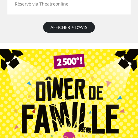
Réservé via Theatreonline
AFFICHER + D’AVIS