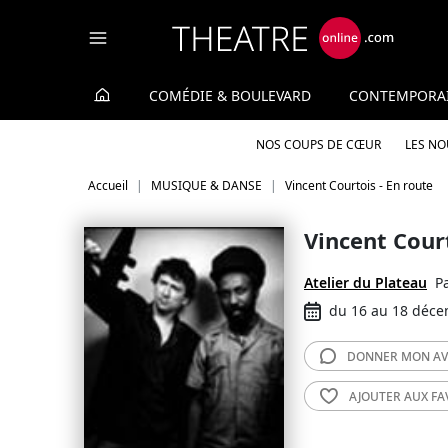
Panneau de gestion des cookies
COMÉDIE & BOULEVARD
CONTEMPORA
NOS COUPS DE CŒUR
LES N
Accueil
MUSIQUE & DANSE
Vincent Courtois - En route
Vincent Court
Atelier du Plateau
P
du 16 au 18 déc
DONNER MON
AV
AJOUTER AUX
FA