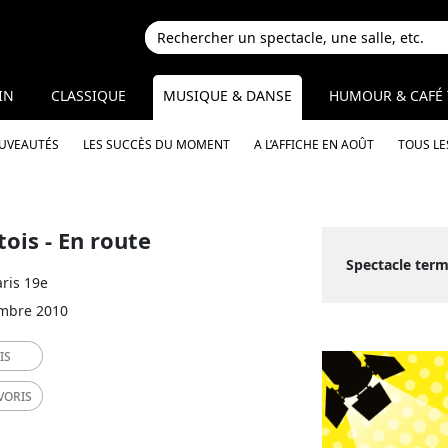
IN
CLASSIQUE
MUSIQUE & DANSE
HUMOUR & CAFÉ 
OUVEAUTÉS
LES SUCCÈS DU MOMENT
A L’AFFICHE EN AOÛT
TOUS LE
ois - En route
Spectacle ter
aris 19e
embre 2010
IS
VORIS