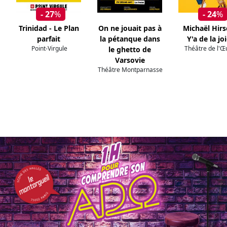
- 27
%
- 24
%
Trinidad - Le Plan
On ne jouait pas à
Michaël Hirs
parfait
la pétanque dans
Y'a de la joi
Point-Virgule
Théâtre de l'Œ
le ghetto de
Varsovie
Théâtre Montparnasse