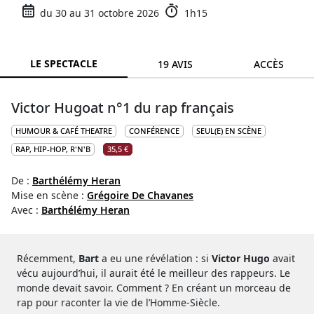
du 30 au 31 octobre 2026
1h15
LE SPECTACLE
19 AVIS
ACCÈS
Victor Hugoat n°1 du rap français
HUMOUR & CAFÉ THEATRE
CONFÉRENCE
SEUL(E) EN SCÈNE
RAP, HIP-HOP, R'N'B
35,5 €
De :
Barthélémy Heran
Mise en scène :
Grégoire De Chavanes
Avec :
Barthélémy Heran
Récemment,
Bart
a eu une révélation : si
Victor Hugo
avait
vécu aujourd’hui, il aurait été le meilleur des rappeurs. Le
monde devait savoir. Comment ? En créant un morceau de
rap pour raconter la vie de l’Homme-Siècle.