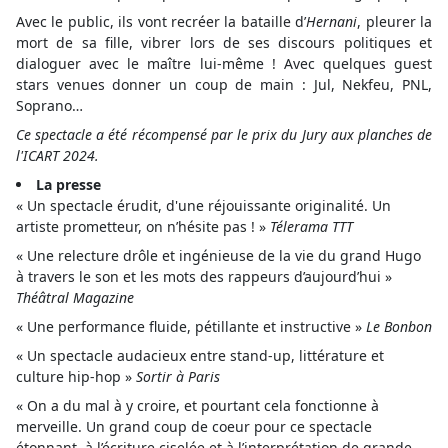
Avec le public, ils vont recréer la bataille d’
Hernani
, pleurer la
mort de sa fille, vibrer lors de ses discours politiques et
dialoguer avec le maître lui-même ! Avec quelques guest
stars venues donner un coup de main : Jul, Nekfeu, PNL,
Soprano…
Ce spectacle a été récompensé par le prix du Jury aux planches de
l'ICART 2024.
La presse
« Un spectacle érudit, d'une réjouissante originalité. Un
artiste prometteur, on n’hésite pas ! »
Télerama
TTT
« Une relecture drôle et ingénieuse de la vie du grand Hugo
à travers le son et les mots des rappeurs d’aujourd’hui »
Théâtral Magazine
« Une performance fluide, pétillante et instructive »
Le Bonbon
« Un spectacle audacieux entre stand-up, littérature et
culture hip-hop »
Sortir à Paris
« On a du mal à y croire, et pourtant cela fonctionne à
merveille. Un grand coup de coeur pour ce spectacle
étonnant, à l’écriture ciselée et à l’interprétation de grande