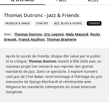
1 AVIS
ACCÈS
Thomas Dutronc - Jazz & Friends
MUSIQUE & DANSE
CONCERT
JAZZ, BLUES & GOSPEL
TERMINÉ
Avec :
Thomas Dutronc,
Eric Legnini,
Malo Mazurié,
Rocky
Gresset,
Franck Agulhon,
Thomas Bramerie
Après le succès de
Frenchy
, disque d’or salué par le public
et la critique,
Thomas Dutronc
revient à l’été 2026 avec un
nouveau projet live consacré aux reprises des grands
standards de jazz. Dans ce spectacle, il explore l’univers
cool jazz de Chet Baker, rend hommage à l’héritage du jazz
manouche de Django Reinhardt et réinterprète avec
élégance les standards intemporels du Great American
Songbook.