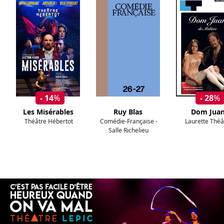
- 14
%
- 28
%
Les Misérables
Ruy Blas
Dom Jua
Théâtre Hébertot
Comédie-Française -
Laurette Théâ
Salle Richelieu