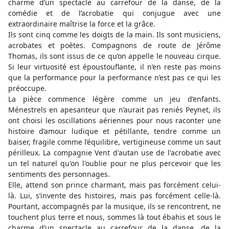
charme d’un spectacle au carrefour de la danse, de la
comédie et de l’acrobatie qui conjugue avec une
extraordinaire maîtrise la force et la grâce.
Ils sont cinq comme les doigts de la main. Ils sont musiciens,
acrobates et poètes. Compagnons de route de Jérôme
Thomas, ils sont issus de ce qu’on appelle le nouveau cirque.
Si leur virtuosité est époustouflante, il n’en reste pas moins
que la performance pour la performance n’est pas ce qui les
préoccupe.
La pièce commence légère comme un jeu d’enfants.
Ménestrels en apesanteur que n’aurait pas reniés Peynet, ils
ont choisi les oscillations aériennes pour nous raconter une
histoire d’amour ludique et pétillante, tendre comme un
baiser, fragile comme l’équilibre, vertigineuse comme un saut
périlleux. La compagnie Vent d'autan use de l'acrobatie avec
un tel naturel qu'on l'oublie pour ne plus percevoir que les
sentiments des personnages.
Elle, attend son prince charmant, mais pas forcément celui-
là. Lui, s’invente des histoires, mais pas forcément celle-là.
Pourtant, accompagnés par la musique, ils se rencontrent, ne
touchent plus terre et nous, sommes là tout ébahis et sous le
charme d’un spectacle au carrefour de la danse, de la