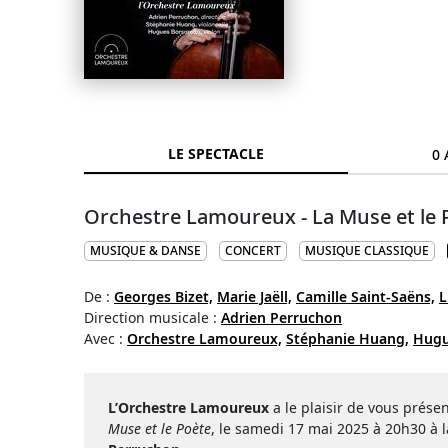
LE SPECTACLE
0 
Orchestre Lamoureux - La Muse et le 
MUSIQUE & DANSE
CONCERT
MUSIQUE CLASSIQUE
De :
Georges Bizet,
Marie Jaëll,
Camille Saint-Saëns,
L
Direction musicale :
Adrien Perruchon
Avec :
Orchestre Lamoureux,
Stéphanie Huang,
Hugu
L’Orchestre Lamoureux
a le plaisir de vous prés
Muse et le Poète
, le samedi 17 mai 2025 à 20h30 à la