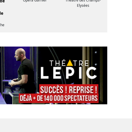
Opéra Garnier
Théâtre des Champs-
 de
Elysées
de
che