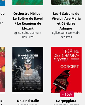
 de
Orchestre Hélios -
Les 4 Saisons de
i
Le Boléro de Ravel
Vivaldi, Ave Maria
 Le
/ Le Requiem de
et Célèbres
Mozart
Adagios
Église Saint-Germain-
Église Saint-Germain-
des-Prés
des-Prés
- 16
%
s -
Un air d'Italie
L’Arpeggiata