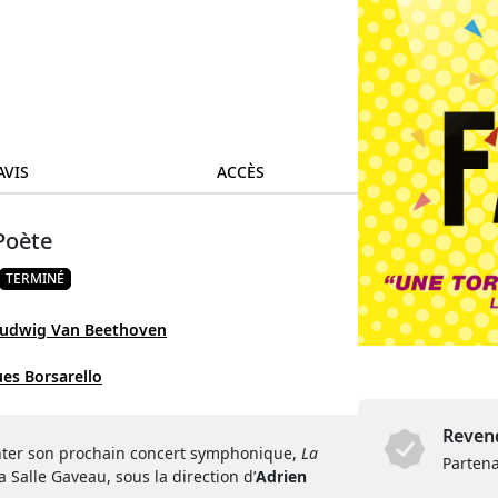
AVIS
ACCÈS
Poète
TERMINÉ
udwig Van Beethoven
es Borsarello
Revend
enter son prochain concert symphonique,
La
Partena
 Salle Gaveau, sous la direction d’
Adrien