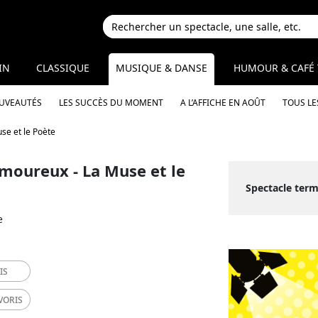
IN
CLASSIQUE
MUSIQUE & DANSE
HUMOUR & CAFÉ 
OUVEAUTÉS
LES SUCCÈS DU MOMENT
A L’AFFICHE EN AOÛT
TOUS LE
se et le Poète
moureux - La Muse et le
Spectacle term
e
IS
VORIS