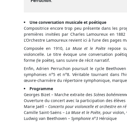
Perruchon
.
Une conversation musicale et poétique
Compositrice encore trop peu présente dans les prog
premières invitées par Charles Lamoureux en 1882 
L’Orchestre Lamoureux revient ici à l’une des pages m
Composée en 1910,
La Muse et le Poète
repose sur
violoncelle. Le titre évoque une conversation poétiq
forme (le poète), sans suivre de récit narratif.
Enfin, Adrien Perruchon poursuit le cycle Beethove
symphonies n°5 et n°8. Véritable tournant dans l’h
œuvre-charnière du répertoire symphonique, marque 
Programme
Georges Bizet – Marche extraite des
Scènes bohémienn
Ouverture du concert avec la participation des élèves 
Marie Jaëll –
Concerto pour violoncelle et orchestre en r
Camille Saint-Saëns –
La Muse et le Poète
, pour violon,
Ludwig van Beethoven –
Symphonie n°3
Héroïque