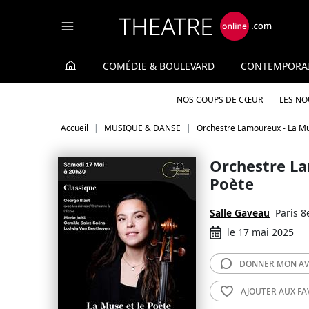
Panneau de gestion des cookies
COMÉDIE & BOULEVARD
CONTEMPORA
NOS COUPS DE CŒUR
LES N
Accueil
MUSIQUE & DANSE
Orchestre Lamoureux - La Mu
Orchestre La
Poète
Salle Gaveau
Paris 8
le 17 mai 2025
DONNER MON
AV
AJOUTER AUX
FA