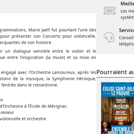
Meill
Les me
systém
rammations, Marie Jaëll fut pourtant l’une des
Servic
pour présenter son Concerto pour violoncelle.
Conseil
arquantes de son histoire.
téléph
 un dialogue sensible entre le violon et le
ue entre l’inspiration (la muse) et sa mise en
Pourraient au
n engagé avec l’Orchestre Lamoureux, après les
istoire de la musique, la Symphonie Héroïque,
l’entrée dans le romantisme.
es
d’Orchestre à l’École de Mérignac.
é mineur
 violoncelle et orchestre