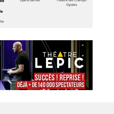
Opéra Garnier
Théâtre des Champs-
 de
Elysées
de
che