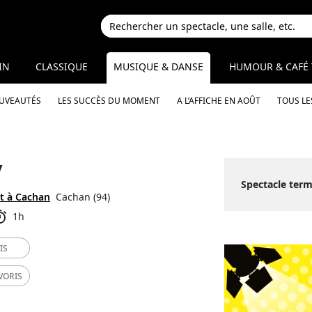
IN
CLASSIQUE
MUSIQUE & DANSE
HUMOUR & CAFÉ 
OUVEAUTÉS
LES SUCCÈS DU MOMENT
A L’AFFICHE EN AOÛT
TOUS LE
y
Spectacle term
t à Cachan
Cachan (94)
1h
IS
VORIS