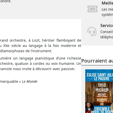
sonore.
Meill
Les me
systém
Servic
Conseil
téléph
and orchestre, à Liszt, héritier flamboyant de
u XXe siècle au langage à la fois moderne et
métamorphoses de l’instrument.
umi
ère un langage pianistique d’une richesse
Pourraient au
 orchestre, quatuor à cordes ou voix humaine. Un
ianiste nous invite à découvrir avec passion.
remarquable »
Le Monde