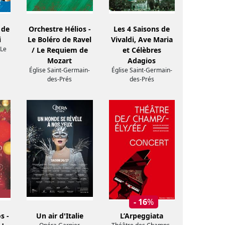
 de
Orchestre Hélios -
Les 4 Saisons de
i
Le Boléro de Ravel
Vivaldi, Ave Maria
 Le
/ Le Requiem de
et Célèbres
Mozart
Adagios
Église Saint-Germain-
Église Saint-Germain-
des-Prés
des-Prés
- 16
%
s -
Un air d'Italie
L’Arpeggiata