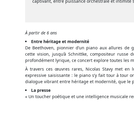
captivant, entre puissance orchestrale et intimité 
À partir de 6 ans
Entre héritage et modernité
De Beethoven, pionnier d’un piano aux allures de gr
cette vision, jusqu’à
Schnittke
, compositeur russe d
profondément lyrique, ce concert explore toutes les 
À travers ces
œuvres rares, Nicolas
Stavy
met en l
expressive saisissante : le piano s’y fait tour à tour
dialogue vibrant entre héritage et modernité, que le p
La presse
«
Un toucher poétique et une intelligence musicale 