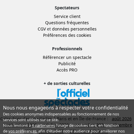
Spectateurs
Service client
Questions fréquentes
CGV
et
données personnelles
Préférences des cookies
Professionnels
Référencer un spectacle
Publicité
Accès PRO
+ de sorties culturelles
Nous nous engageons à respecter votre confidentialité
Des cookies anonymes indispensables au fonctionnement de nos
Calendrier des spectacles à Paris et en Île-de-France :
août 2026
services sont utilisés sur ce site.
septembre 2026
octobre 2026
novembre 2026
décembre
Nous limitons à
4 partenaires
l’usage de cookies tiers, en fonction
2026
janvier 2027
Sélection Adhérent
de
vos préférences
, afin d'étudier notre audience pour améliorer nos