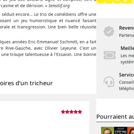
arcasme et de dérision. »
Sensitif.org
5 séduit encore… Le trio de comédiens offre une
osant un jeu humoristique et nuancé faisant
rale et transgression. Une bien belle réussite
Revend
Partena
uelques années Eric-Emmanuel Sschmitt, en a fait
Meill
re Rive-Gauche, avec Olivier Lejeune. C'est un
ec une troupe talentueuse à l'Essaïon. Une bonne
Les me
systém
Servic
oires d'un tricheur
Conseil
téléph
Pourraient au