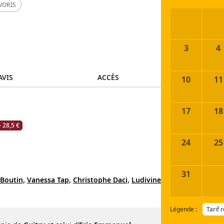
VORIS
3
4
AVIS
ACCÈS
10
11
17
18
- 28,5 €
24
25
31
 Boutin,
Vanessa Tap,
Christophe Daci,
Ludivine
Légende :
Tarif 