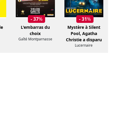
- 37
%
- 31
%
le
L'embarras du
Mystère à Silent
choix
Pool, Agatha
Gaîté Montparnasse
Christie a disparu
Lucernaire