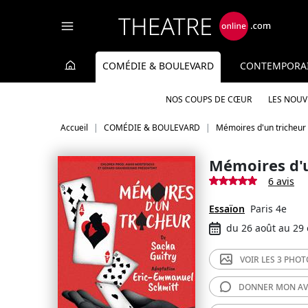
Panneau de gestion des cookies
COMÉDIE & BOULEVARD
CONTEMPORA
NOS COUPS DE CŒUR
LES NOU
Accueil
COMÉDIE & BOULEVARD
Mémoires d'un tricheur
Mémoires d'u
6 avis
Essaïon
Paris 4e
du 26 août au 29
VOIR LES
3 PHOT
DONNER MON
AV