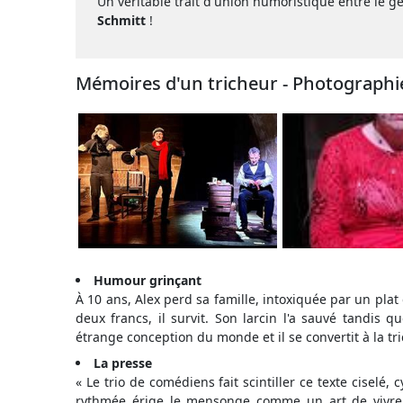
Un véritable trait d'union humoristique entre le g
Schmitt
!
Mémoires d'un tricheur - Photographi
Humour grinçant
À 10 ans, Alex perd sa famille, intoxiquée par un pla
deux francs, il survit. Son larcin l'a sauvé tandis q
étrange conception du monde et il se convertit à la 
La presse
« Le trio de comédiens fait scintiller ce texte ciselé,
rythmée érige le mensonge comme un art de vivre. 