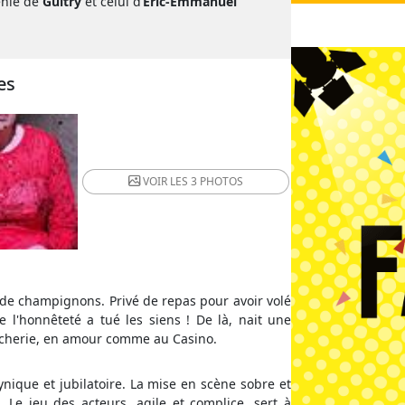
énie de
Guitry
et celui d’
Eric-Emmanuel
es
VOIR LES
3 PHOTOS
t de champignons. Privé de repas pour avoir volé
ue l'honnêteté a tué les siens ! De là, nait une
tricherie, en amour comme au Casino.
 cynique et jubilatoire. La mise en scène sobre et
Le jeu des acteurs, agile et complice, sert à