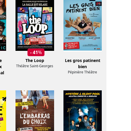
- 41
%
e
The Loop
Les gros patinent
Théâtre Saint-Georges
x
bien
Pépinière Théâtre
al