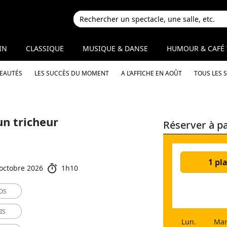
IN
CLASSIQUE
MUSIQUE & DANSE
HUMOUR & CAFÉ 
VEAUTÉS
LES SUCCÈS DU MOMENT
A L’AFFICHE EN AOÛT
TOUS LES 
n tricheur
Réserver à pa
1 pla
 octobre 2026
1h10
OS
IS
Lun.
Mar