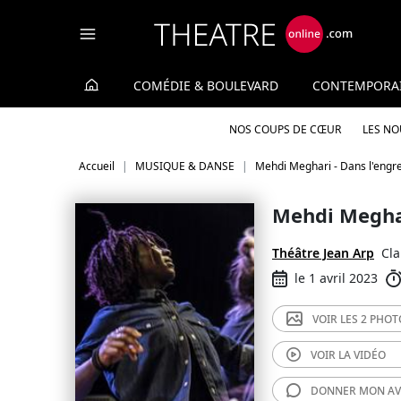
Panneau de gestion des cookies
COMÉDIE & BOULEVARD
CONTEMPORA
NOS COUPS DE CŒUR
LES N
Accueil
MUSIQUE & DANSE
Mehdi Meghari - Dans l'engr
Mehdi Meghar
Théâtre Jean Arp
Cla
le 1 avril 2023
VOIR LES
2 PHOT
VOIR LA
VIDÉO
DONNER MON
AV