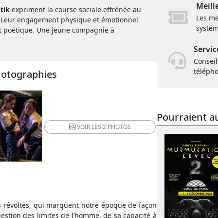
Meill
tik
expriment la course sociale effrénée au
Les me
e. Leur engagement physique et émotionnel
systém
 et poétique. Une jeune compagnie à
Servic
Conseil
téléph
hotographies
Pourraient au
VOIR LES
2 PHOTOS
es révoltes, qui marquent notre époque de façon
uestion des limites de l’homme, de sa capacité à