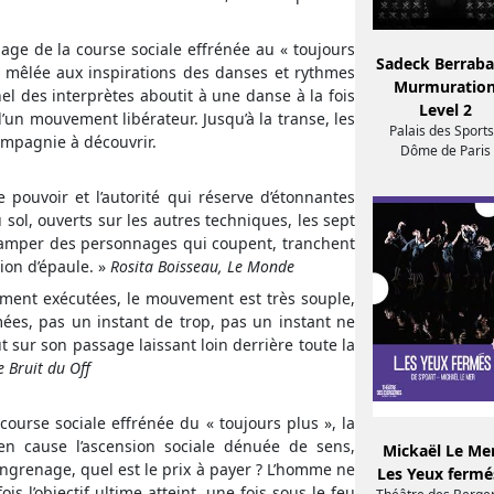
age de la course sociale effrénée au « toujours
Sadeck Berraba
, mêlée aux inspirations des danses et rythmes
Murmuratio
 des interprètes aboutit à une danse à la fois
Level 2
d’un mouvement libérateur. Jusqu’à la transe, les
Palais des Sports
ompagnie à découvrir.
Dôme de Paris
 pouvoir et l’autorité qui réserve d’étonnantes
 sol, ouverts sur les autres techniques, les sept
camper des personnages qui coupent, tranchent
ion d’épaule. »
Rosita Boisseau, Le Monde
tement exécutées, le mouvement est très souple,
hmées, pas un instant de trop, pas un instant ne
sur son passage laissant loin derrière toute la
 Bruit du Off
 course sociale effrénée du « toujours plus », la
n cause l’ascension sociale dénuée de sens,
Mickaël Le Mer
ngrenage, quel est le prix à payer ? L’homme ne
Les Yeux ferm
is l’objectif ultime atteint, une fois sous le feu