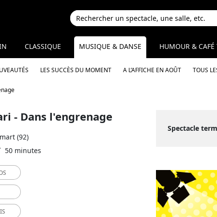
IN
CLASSIQUE
MUSIQUE & DANSE
HUMOUR & CAFÉ 
OUVEAUTÉS
LES SUCCÈS DU MOMENT
A L’AFFICHE EN AOÛT
TOUS LE
enage
i - Dans l'engrenage
Spectacle term
mart (92)
50 minutes
OS
IS