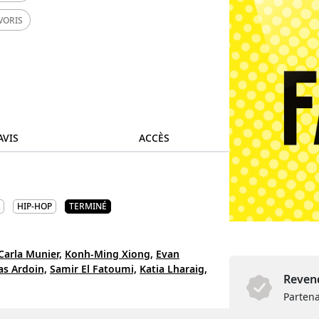
VORIS
AVIS
ACCÈS
HIP-HOP
TERMINÉ
Carla Munier,
Konh-Ming Xiong,
Evan
ias Ardoin,
Samir El Fatoumi,
Katia Lharaig,
Revend
Partena