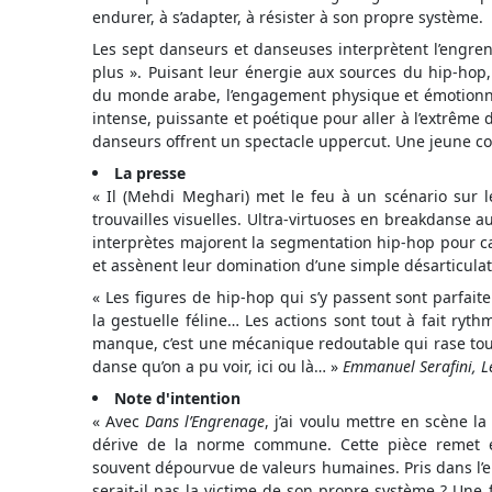
endurer, à s’adapter, à résister à son propre système.
Les sept danseurs et danseuses interprètent l’engren
plus ». Puisant leur énergie aux sources du hip-hop
du monde arabe, l’engagement physique et émotionnel
intense, puissante et poétique pour aller à l’extrême 
danseurs offrent un spectacle uppercut. Une jeune c
La presse
« Il (Mehdi Meghari) met le feu à un scénario sur le
trouvailles visuelles. Ultra-virtuoses en breakdanse au
interprètes majorent la segmentation hip-hop pour 
et assènent leur domination d’une simple désarticulat
« Les figures de hip-hop qui s’y passent sont parfai
la gestuelle féline… Les actions sont tout à fait ryt
manque, c’est une mécanique redoutable qui rase tout 
danse qu’on a pu voir, ici ou là… »
Emmanuel Serafini, Le
Note d'intention
« Avec
Dans l’Engrenage
, j’ai voulu mettre en scène la
dérive de la norme commune. Cette pièce remet e
souvent dépourvue de valeurs humaines. Pris dans l’e
serait-il pas la victime de son propre système ? Une fo