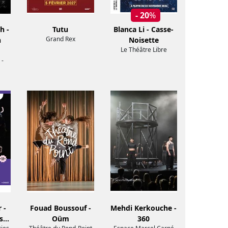
- 20
%
h -
Tutu
Blanca Li - Casse-
Grand Rex
n
Noisette
Le Théâtre Libre
 -
 -
Fouad Boussouf -
Mehdi Kerkouche -
és…
Oüm
360