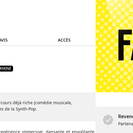
AVIS
ACCÈS
ERMINÉ
arcours déjà riche (comédie musicale,
des de la Synth-Pop.
Revend
Partena
e expérience immersive, dansante et envoûtante,