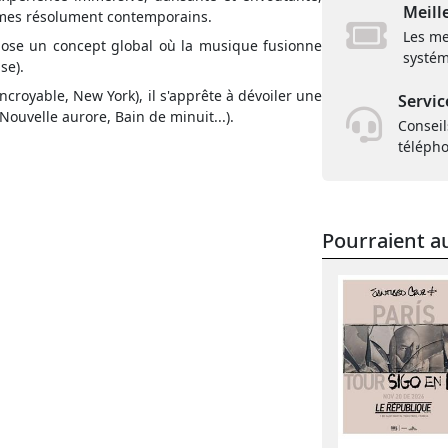
Meill
thmes résolument contemporains.
Les me
ropose un concept global où la musique fusionne
systém
se).
Incroyable, New York), il s'apprête à dévoiler une
Servic
Nouvelle aurore, Bain de minuit...).
Conseil
téléph
Pourraient au