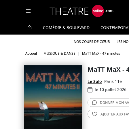
Panneau de gestion des cookies
COMÉDIE & BOULEVARD
CONTEMPORA
NOS COUPS DE CŒUR
LES N
Accueil
MUSIQUE & DANSE
MaTT MaX - 47 minutes
MaTT MaX - 
Le Solo
Paris 11e
le 10 juillet 2026
DONNER MON
AV
AJOUTER AUX
FA