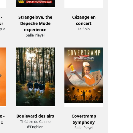
 -
Strangelove, the
Cézange en
ur
Depeche Mode
concert
ique
Le Solo
experience
Salle Pleyel
x -
Boulevard des airs
Covertramp
Théâtre du Casino
 I
Symphony
d'Enghien
Salle Pleyel