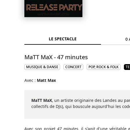
LE SPECTACLE
0 
MaTT MaX - 47 minutes
MUSIQUE & DANSE
CONCERT
POP, ROCK & FOLK
T
Avec :
Matt Max
MaTT MaX
, un artiste originaire des Landes au p
collectifs de DJs), qui bouscule aujourd'hui les co
Avec son projet
47 minutes
, il s'agit d'une véritabl