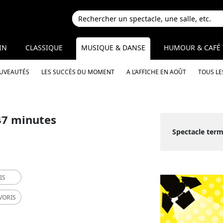
IN
CLASSIQUE
MUSIQUE & DANSE
HUMOUR & CAFÉ 
OUVEAUTÉS
LES SUCCÈS DU MOMENT
A L’AFFICHE EN AOÛT
TOUS LE
47 minutes
Spectacle term
IS
VORIS