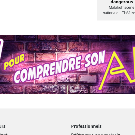
dangerous
Malakoff scène
nationale – Théâtr
urs
Professionnels
ient
Référencer un spectacle