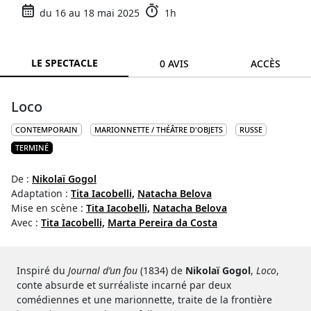
du 16 au 18 mai 2025
1h
LE SPECTACLE
0 AVIS
ACCÈS
Loco
CONTEMPORAIN
MARIONNETTE / THÉÂTRE D'OBJETS
RUSSE
TERMINÉ
De :
Nikolaï Gogol
Adaptation :
Tita Iacobelli,
Natacha Belova
Mise en scène :
Tita Iacobelli,
Natacha Belova
Avec :
Tita Iacobelli,
Marta Pereira da Costa
Inspiré du
Journal d’un fou
(1834) de
Nikolaï Gogol
,
Loco
,
conte absurde et surréaliste incarné par deux
comédiennes et une marionnette, traite de la frontière