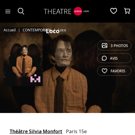
Panneau de gestion des cookies
Loco
Accueil
CONTEMPORAIN
Loco
3 PHOTOS
AVIS
FAVORIS
Théâtre Silvia Monfort
Paris 15e