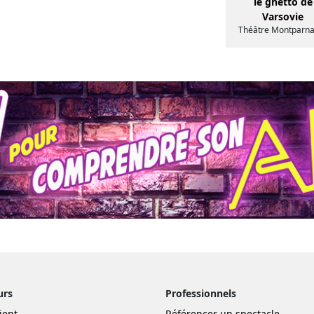
le ghetto de
Varsovie
Théâtre Montparn
urs
Professionnels
ient
Référencer un spectacle