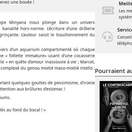
prenez une bouée !
Meill
Les me
systém
ilippe Minyana nous plonge dans un univers
banalité hors-norme. L’écriture d’une drôlerie
Servic
grinçante. L’auteur saisit le bouillonnement du
Conseil
téléph
onniers d’un aquarium compartimenté où chaque
ne « follette immature» usant d’une cocasserie
e » en quête d’amour inassouvie à vie ; Marcel,
 complexé du genou moitié maso-moitié intello ;
Pourraient au
portant quelques gouttes de pessimisme, d’ironie
ttention aux brûlures d’estomac !
riums.
és au fond du bocal ! »