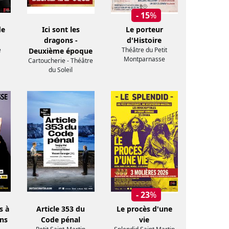
- 15
%
de
Ici sont les
Le porteur
dragons -
d'Histoire
e
Théâtre du Petit
Deuxième époque
Montparnasse
Cartoucherie - Théâtre
du Soleil
- 23
%
s à
Article 353 du
Le procès d'une
ans
Code pénal
vie