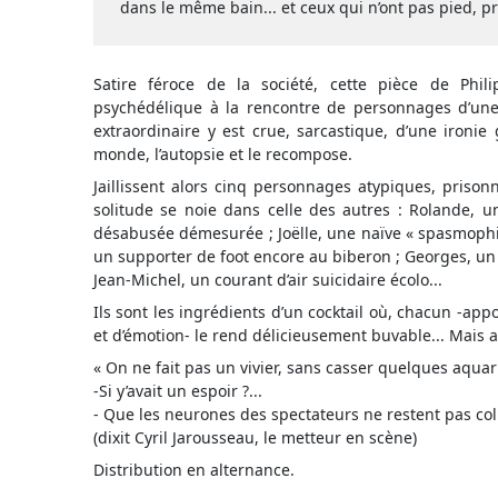
dans le même bain... et ceux qui n’ont pas pied, 
Satire féroce de la société, cette pièce de Ph
psychédélique à la rencontre de personnages d’une 
extraordinaire y est crue, sarcastique, d’une ironie 
monde, l’autopsie et le recompose.
Jaillissent alors cinq personnages atypiques, pris
solitude se noie dans celle des autres : Rolande, u
désabusée démesurée ; Joëlle, une naïve « spasmophil
un supporter de foot encore au biberon ; Georges, un
Jean-Michel, un courant d’air suicidaire écolo...
Ils sont les ingrédients d’un cocktail où, chacun -ap
et d’émotion- le rend délicieusement buvable... Mais a
« On ne fait pas un vivier, sans casser quelques aqua
-Si y’avait un espoir ?...
- Que les neurones des spectateurs ne restent pas coll
(dixit Cyril Jarousseau, le metteur en scène)
Distribution en alternance.