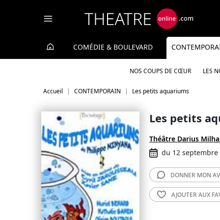
Panneau de gestion des cookies
COMÉDIE & BOULEVARD
CONTEMPORA
NOS COUPS DE CŒUR
LES 
Accueil
CONTEMPORAIN
Les petits aquariums
Les petits a
Théâtre Darius Milh
du 12 septembre
DONNER MON
AV
AJOUTER AUX
FA