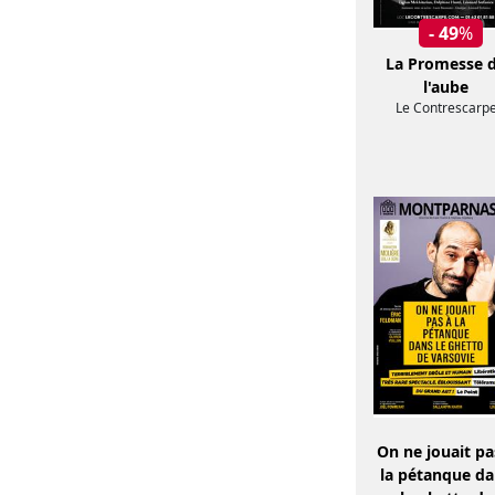
- 49
%
La Promesse 
l'aube
Le Contrescarp
On ne jouait pa
la pétanque d