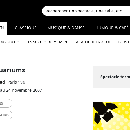
IN
CLASSIQUE
MUSIQUE & DANSE
HUMOUR & CAFÉ 
NOUVEAUTÉS
LES SUCCÈS DU MOMENT
A L’AFFICHE EN AOÛT
TOUS 
quariums
Spectacle ter
aud
Paris 19e
 au 24 novembre 2007
IS
VORIS