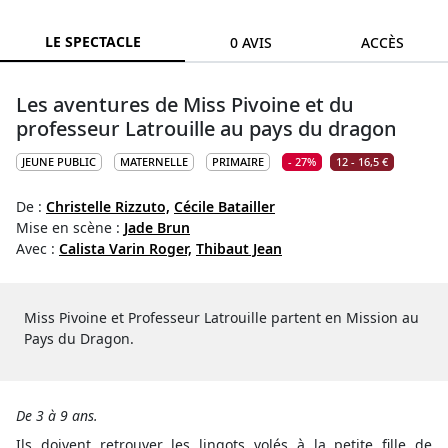
LE SPECTACLE
0 AVIS
ACCÈS
Les aventures de Miss Pivoine et du
professeur Latrouille au pays du dragon
JEUNE PUBLIC
MATERNELLE
PRIMAIRE
- 27%
12 - 16,5 €
De :
Christelle Rizzuto,
Cécile Batailler
Mise en scène :
Jade Brun
Avec :
Calista Varin Roger,
Thibaut Jean
Miss Pivoine et Professeur Latrouille partent en Mission au
Pays du Dragon.
De 3 à 9 ans.
Ils doivent retrouver les lingots volés à la petite fille de