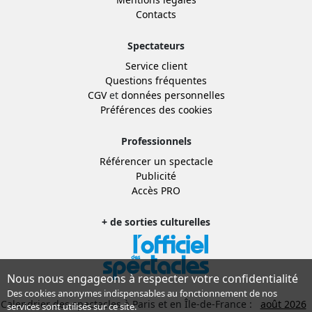
Contacts
Spectateurs
Service client
Questions fréquentes
CGV
et
données personnelles
Préférences des cookies
Professionnels
Référencer un spectacle
Publicité
Accès PRO
+ de sorties culturelles
Nous nous engageons à respecter votre confidentialité
Des cookies anonymes indispensables au fonctionnement de nos
Calendrier des spectacles à Paris et en Île-de-France :
août 2026
services sont utilisés sur ce site.