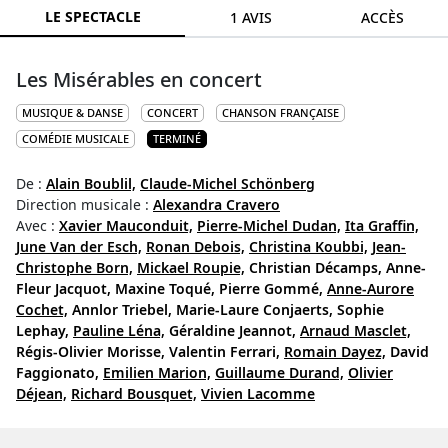
LE SPECTACLE
1 AVIS
ACCÈS
Les Misérables en concert
MUSIQUE & DANSE
CONCERT
CHANSON FRANÇAISE
COMÉDIE MUSICALE
TERMINÉ
De :
Alain Boublil,
Claude-Michel Schönberg
Direction musicale :
Alexandra Cravero
Avec :
Xavier Mauconduit,
Pierre-Michel Dudan,
Ita Graffin,
June Van der Esch,
Ronan Debois,
Christina Koubbi,
Jean-
Christophe Born,
Mickael Roupie,
Christian Décamps,
Anne-
Fleur Jacquot,
Maxine Toqué,
Pierre Gommé,
Anne-Aurore
Cochet,
Annlor Triebel,
Marie-Laure Conjaerts,
Sophie
Lephay,
Pauline Léna,
Géraldine Jeannot,
Arnaud Masclet,
Régis-Olivier Morisse,
Valentin Ferrari,
Romain Dayez,
David
Faggionato,
Emilien Marion,
Guillaume Durand,
Olivier
Déjean,
Richard Bousquet,
Vivien Lacomme