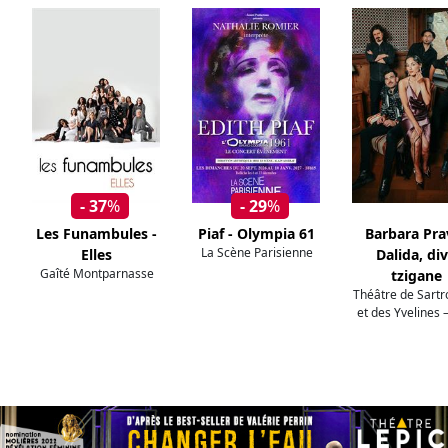
- 37
%
- 29
%
Les Funambules -
Piaf - Olympia 61
Barbara Prav
La Scène Parisienne
Elles
Dalida, di
Gaîté Montparnasse
tzigane
Théâtre de Sartro
et des Yvelines