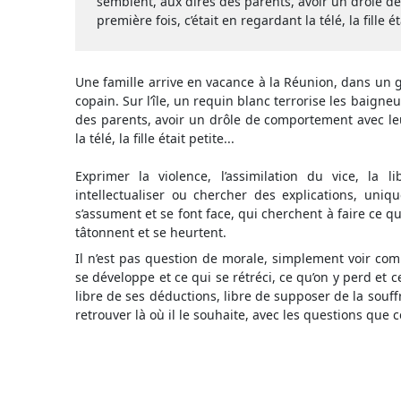
semblent, aux dires des parents, avoir un drôle d
première fois, c’était en regardant la télé, la fille ét
Une famille arrive en vacance à la Réunion, dans un gîte
copain. Sur l’île, un requin blanc terrorise les baigneu
des parents, avoir un drôle de comportement avec leur
la télé, la fille était petite...
Exprimer la violence, l’assimilation du vice, la l
intellectualiser ou chercher des explications, uniq
s’assument et se font face, qui cherchent à faire ce qu
tâtonnent et se heurtent.
Il n’est pas question de morale, simplement voir com
se développe et ce qui se rétréci, ce qu’on y perd et c
libre de ses déductions, libre de supposer de la souf
retrouver là où il le souhaite, avec les questions que 