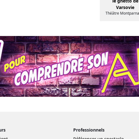
le ghetto de
Varsovie
Théâtre Montparn
urs
Professionnels
ient
Référencer un spectacle