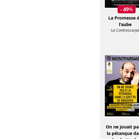
- 49
%
La Promesse 
l'aube
Le Contrescarp
On ne jouait pa
la pétanque d