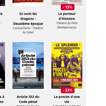
- 15
%
de
Ici sont les
Le porteur
dragons -
d'Histoire
e
Théâtre du Petit
Deuxième époque
Montparnasse
Cartoucherie - Théâtre
du Soleil
- 23
%
s à
Article 353 du
Le procès d'une
ans
Code pénal
vie