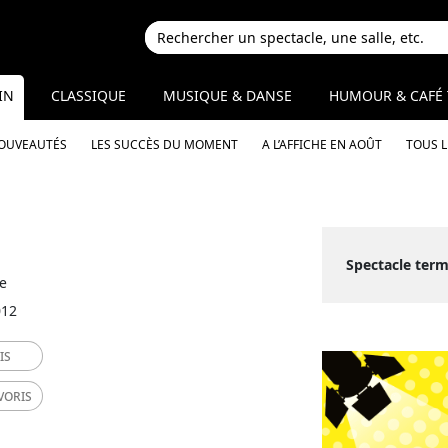
IN
CLASSIQUE
MUSIQUE & DANSE
HUMOUR & CAFÉ 
NOUVEAUTÉS
LES SUCCÈS DU MOMENT
A L’AFFICHE EN AOÛT
TOUS 
Spectacle term
1e
012
IS
VORIS