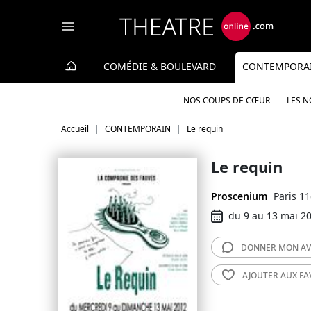
Panneau de gestion des cookies
COMÉDIE & BOULEVARD
CONTEMPORA
NOS COUPS DE CŒUR
LES 
Accueil
CONTEMPORAIN
Le requin
Le requin
Proscenium
Paris 1
du 9 au 13 mai 2
DONNER MON
AV
AJOUTER AUX
FA