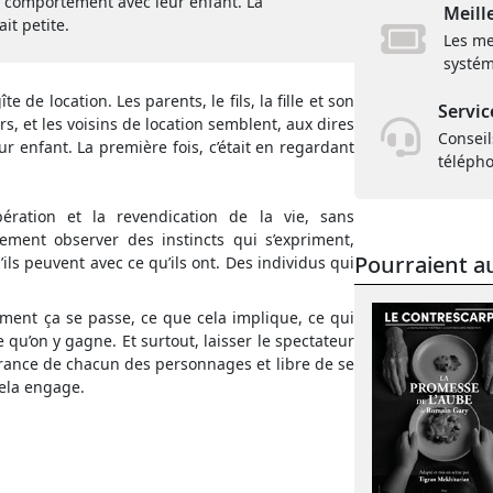
e comportement avec leur enfant. La
Meill
ait petite.
Les me
systém
 de location. Les parents, le fils, la fille et son
Servic
rs, et les voisins de location semblent, aux dires
Conseil
 enfant. La première fois, c’était en regardant
téléph
ibération et la revendication de la vie, sans
uement observer des instincts qui s’expriment,
Pourraient au
’ils peuvent avec ce qu’ils ont. Des individus qui
ment ça se passe, ce que cela implique, ce qui
e qu’on y gagne. Et surtout, laisser le spectateur
france de chacun des personnages et libre de se
cela engage.