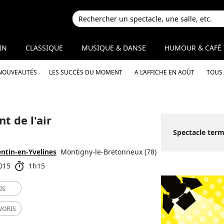
IN
CLASSIQUE
MUSIQUE & DANSE
HUMOUR & CAFÉ 
 NOUVEAUTÉS
LES SUCCÈS DU MOMENT
A L’AFFICHE EN AOÛT
TOUS 
 de l'air
Spectacle ter
ntin-en-Yvelines
Montigny-le-Bretonneux (78)
015
1h15
IS
VORIS