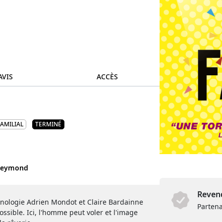
AVIS
ACCÈS
FAMILIAL
TERMINÉ
Reymond
Revend
chnologie Adrien Mondot et Claire Bardainne
Partena
ssible. Ici, l'homme peut voler et l'image