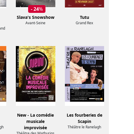
- 24
%
Slava's Snowshow
Tutu
Avant-Seine
Grand Rex
and
New - La comédie
Les fourberies de
musicale
Scapin
gh
Théâtre le Ranelagh
improvisée
Théâtre des Mathurins