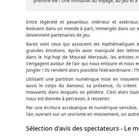
prendre vie ! Une invitation au voyage, au jeu et à 
Entre légèreté et pesanteur, intérieur et extérieur
évoluent dans un monde à part, immergés dans un e
deviennent partenaires de jeu.
Rares sont ceux qui associent les mathématiques et
grandes émotions. Après avoir manipulé des lettre
dans le hip-hop de Mourad Merzouki, les artistes 
s'engagent autour de l'air qui nous entoure et nous en
jongler ! Ils rendent alors possible l'extraordinaire : 
Utilisant une partition numérique mise en mouvem
aussi le corps du danseur, sa présence, ils créen
mouvants dans lesquels on pénètre. C'est alors toute 
nous est donnée à percevoir, à ressentir.
Par une écriture acrobatique et numérique sensible
l'air, ouvrant sur un onirisme en mouvement, un autre
Sélection d'avis des spectateurs - Le 