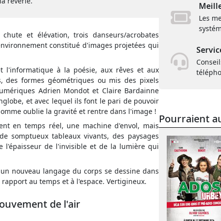
la rêverie.
Meill
Les me
systém
, chute et élévation, trois danseurs/acrobates
nvironnement constitué d'images projetées qui
Servic
Conseil
 l'informatique à la poésie, aux rêves et aux
téléph
s, des formes géométriques ou mis des pixels
numériques Adrien Mondot et Claire Bardainne
globe, et avec lequel ils font le pari de pouvoir
l'homme oublie la gravité et rentre dans l'image !
Pourraient au
ent en temps réel, une machine d'envol, mais
t de somptueux tableaux vivants, des paysages
l'épaisseur de l'invisible et de la lumière qui
, un nouveau langage du corps se dessine dans
 rapport au temps et à l'espace. Vertigineux.
mouvement de l'air