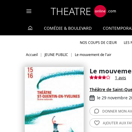
Panneau de gestion des cookies
COMÉDIE & BOULEVARD
CONTEMPORA
NOS COUPS DE CŒUR
LES
Accueil
JEUNE PUBLIC
Le mouvement de l'air
Le mouvement
1 avis
Théâtre de Saint-Que
le 29 novembre 2
DONNER MON
AV
AJOUTER AUX
FA