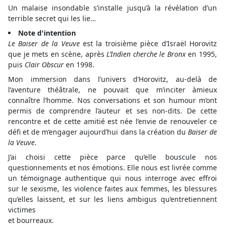
Un malaise insondable s’installe jusqu’à la révélation d’un
terrible secret qui les lie…
Note d'intention
Le Baiser de la Veuve
est la troisième pièce d’Israël Horovitz
que je mets en scène, après
L’Indien cherche le Bronx
en 1995,
puis
Clair Obscur
en 1998.
Mon immersion dans l’univers d’Horovitz, au-delà de
l’aventure théâtrale, ne pouvait que m’inciter àmieux
connaître l’homme. Nos conversations et son humour m’ont
permis de comprendre l’auteur et ses non-dits. De cette
rencontre et de cette amitié est née l’envie de renouveler ce
défi et de m’engager aujourd’hui dans la création du
Baiser de
la Veuve
.
J’ai choisi cette pièce parce qu’elle bouscule nos
questionnements et nos émotions. Elle nous est livrée comme
un témoignage authentique qui nous interroge avec effroi
sur le sexisme, les violence faites aux femmes, les blessures
qu’elles laissent, et sur les liens ambigus qu’entretiennent
victimes
et bourreaux.