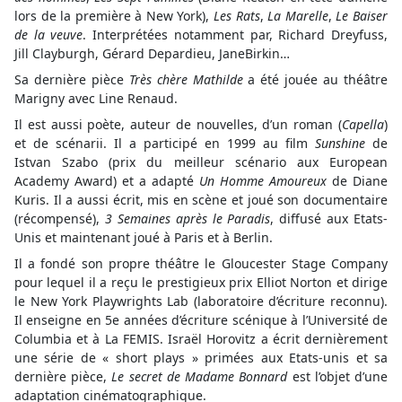
lors de la première à New York),
Les Rats
,
La
Marelle
,
Le Baiser
de la veuve
. Interprétées notamment par, Richard Dreyfuss,
Jill Clayburgh, Gérard Depardieu, JaneBirkin…
Sa dernière pièce
Très chère Mathilde
a été jouée au théâtre
Marigny avec Line Renaud.
Il est aussi poète, auteur de nouvelles, d’un roman (
Capella
)
et de scénarii. Il a participé en 1999 au film
Sunshine
de
Istvan Szabo (prix du meilleur scénario aux European
Academy Award) et a adapté
Un Homme Amoureux
de Diane
Kuris. Il a aussi écrit, mis en scène et joué son documentaire
(récompensé),
3 Semaines après le Paradis
, diffusé aux Etats-
Unis et maintenant joué à Paris et à Berlin.
Il a fondé son propre théâtre le Gloucester Stage Company
pour lequel il a reçu le prestigieux prix Elliot Norton et dirige
le New York Playwrights Lab (laboratoire d’écriture reconnu).
Il enseigne en 5e années d’écriture scénique à l’Université de
Columbia et à La FEMIS. Israël Horovitz a écrit dernièrement
une série de « short plays » primées aux Etats-unis et sa
dernière pièce,
Le secret de Madame Bonnard
est l’objet d’une
adaptation cinématographique.