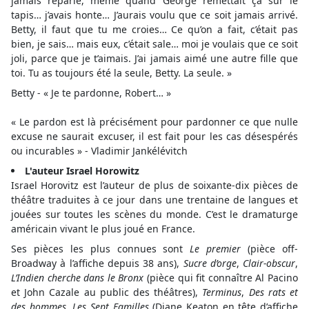
jamais reparlé, même quand George remettait ça sur le
tapis… j’avais honte… J’aurais voulu que ce soit jamais arrivé.
Betty, il faut que tu me croies… Ce qu’on a fait, c’était pas
bien, je sais… mais eux, c’était sale… moi je voulais que ce soit
joli, parce que je t’aimais. J’ai jamais aimé une autre fille que
toi. Tu as toujours été la seule, Betty. La seule. »
Betty - « Je te pardonne, Robert… »
« Le pardon est là précisément pour pardonner ce que nulle
excuse ne saurait excuser, il est fait pour les cas désespérés
ou incurables » - Vladimir Jankélévitch
L'auteur Israel Horowitz
Israel Horovitz est l’auteur de plus de soixante-dix pièces de
théâtre traduites à ce jour dans une trentaine de langues et
jouées sur toutes les scènes du monde. C’est le dramaturge
américain vivant le plus joué en France.
Ses pièces les plus connues sont
Le premier
(pièce off-
Broadway à l’affiche depuis 38 ans),
Sucre d’orge
,
Clair-obscur
,
L’Indien cherche dans le Bronx
(pièce qui fit connaître Al Pacino
et John Cazale au public des théâtres),
Terminus
,
Des
rats et
des hommes
,
Les Sept Familles
(Diane Keaton en tête d’affiche