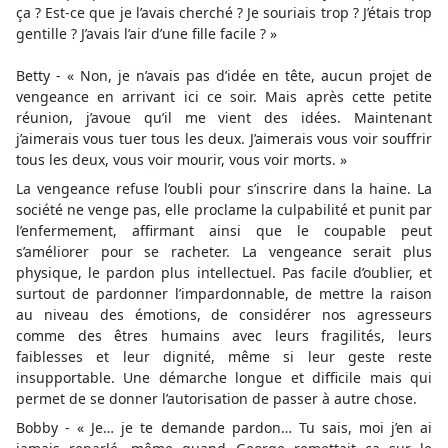
ça ? Est-ce que je l’avais cherché ? Je souriais trop ? J’étais trop
gentille ? J’avais l’air d’une fille facile ? »
Betty - « Non, je n’avais pas d’idée en tête, aucun projet de
vengeance en arrivant ici ce soir. Mais après cette petite
réunion, j’avoue qu’il me vient des idées. Maintenant
j’aimerais vous tuer tous les deux. J’aimerais vous voir souffrir
tous les deux, vous voir mourir, vous voir morts. »
La vengeance refuse l’oubli pour s’inscrire dans la haine. La
société ne venge pas, elle proclame la culpabilité et punit par
l’enfermement, affirmant ainsi que le coupable peut
s’améliorer pour se racheter. La vengeance serait plus
physique, le pardon plus intellectuel. Pas facile d’oublier, et
surtout de pardonner l’impardonnable, de mettre la raison
au niveau des émotions, de considérer nos agresseurs
comme des êtres humains avec leurs fragilités, leurs
faiblesses et leur dignité, même si leur geste reste
insupportable. Une démarche longue et difficile mais qui
permet de se donner l’autorisation de passer à autre chose.
Bobby - « Je… je te demande pardon… Tu sais, moi j’en ai