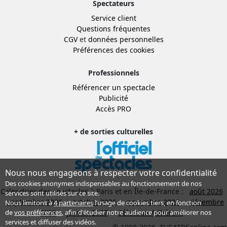
Spectateurs
Service client
Questions fréquentes
CGV
et
données personnelles
Préférences des cookies
Professionnels
Référencer un spectacle
Publicité
Accès PRO
+ de sorties culturelles
Nous nous engageons à respecter votre confidentialité
Des cookies anonymes indispensables au fonctionnement de nos
Calendrier des spectacles à Paris et en Île-de-France :
août 2026
services sont utilisés sur ce site.
septembre 2026
octobre 2026
novembre 2026
décembre
Nous limitons à
4 partenaires
l’usage de cookies tiers, en fonction
2026
janvier 2027
Sélection Adhérent
de
vos préférences
, afin d'étudier notre audience pour améliorer nos
services et diffuser des vidéos.