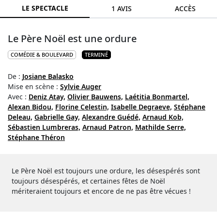
LE SPECTACLE
1 AVIS
ACCÈS
Le Père Noël est une ordure
COMÉDIE & BOULEVARD
TERMINÉ
De :
Josiane Balasko
Mise en scène :
Sylvie Auger
Avec :
Deniz Atay,
Olivier Bauwens,
Laétitia Bonmartel,
Alexan Bidou,
Florine Celestin,
Isabelle Degraeve,
Stéphane
Deleau,
Gabrielle Gay,
Alexandre Guédé,
Arnaud Kob,
Sébastien Lumbreras,
Arnaud Patron,
Mathilde Serre,
Stéphane Théron
Le Père Noël est toujours une ordure, les désespérés sont
toujours désespérés, et certaines fêtes de Noël
mériteraient toujours et encore de ne pas être vécues !