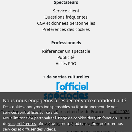
Spectateurs
Service client
Questions fréquentes
CGV
et
données personnelles
Préférences des cookies
Professionnels
Référencer un spectacle
Publicité
Accès PRO
+ de sorties culturelles
Nous nous engageons à respecter votre confidentialité
Des cookies anonymes indispensables au fonctionnement de nos
Calendrier des spectacles à Paris et en Île-de-France :
août 2026
services sont utilisés sur ce site.
septembre 2026
octobre 2026
novembre 2026
décembre
Nous limitons à
4 partenaires
l’usage de cookies tiers, en fonction
de
vos préférences
, afin d'étudier notre audience pour améliorer nos
2026
janvier 2027
Sélection Adhérent
services et diffuser des vidéos.