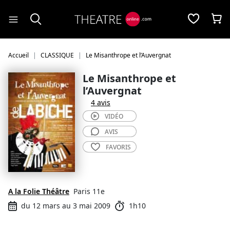
Panneau de gestion des cookies
Accueil
CLASSIQUE
Le Misanthrope et l’Auvergnat
Le Misanthrope et
l’Auvergnat
4 avis
VIDÉO
AVIS
FAVORIS
A la Folie Théâtre
Paris 11e
du 12 mars au 3 mai 2009
1h10