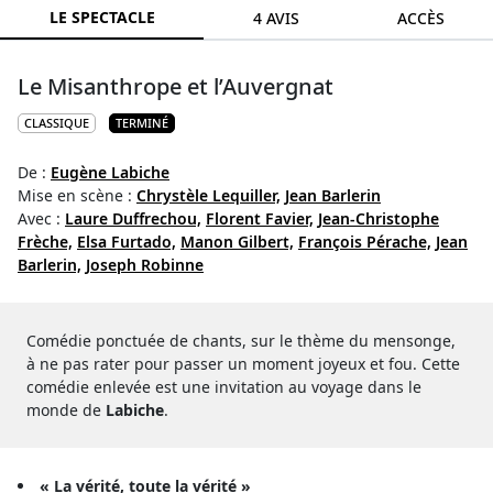
LE SPECTACLE
4 AVIS
ACCÈS
Le Misanthrope et l’Auvergnat
CLASSIQUE
TERMINÉ
De :
Eugène Labiche
Mise en scène :
Chrystèle Lequiller,
Jean Barlerin
Avec :
Laure Duffrechou,
Florent Favier,
Jean-Christophe
Frèche,
Elsa Furtado,
Manon Gilbert,
François Pérache,
Jean
Barlerin,
Joseph Robinne
Comédie ponctuée de chants, sur le thème du mensonge,
à ne pas rater pour passer un moment joyeux et fou. Cette
comédie enlevée est une invitation au voyage dans le
monde de
Labiche
.
« La vérité, toute la vérité »