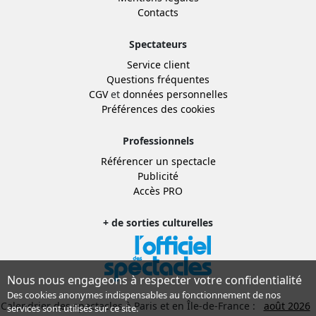
Contacts
Spectateurs
Service client
Questions fréquentes
CGV
et
données personnelles
Préférences des cookies
Professionnels
Référencer un spectacle
Publicité
Accès PRO
+ de sorties culturelles
Nous nous engageons à respecter votre confidentialité
Des cookies anonymes indispensables au fonctionnement de nos
Calendrier des spectacles à Paris et en Île-de-France :
août 2026
services sont utilisés sur ce site.