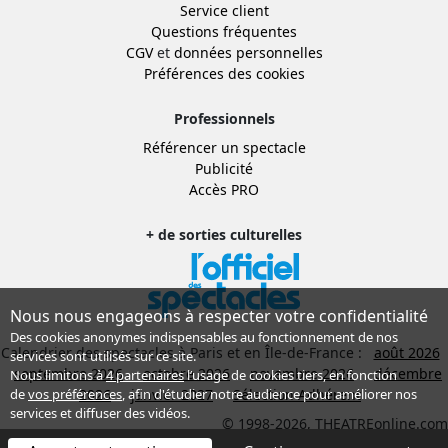
Service client
Questions fréquentes
CGV
et
données personnelles
Préférences des cookies
Professionnels
Référencer un spectacle
Publicité
Accès PRO
+ de sorties culturelles
Nous nous engageons à respecter votre confidentialité
Des cookies anonymes indispensables au fonctionnement de nos
Calendrier des spectacles à Paris et en Île-de-France :
août 2026
services sont utilisés sur ce site.
septembre 2026
octobre 2026
novembre 2026
décembre
Nous limitons à
4 partenaires
l’usage de cookies tiers, en fonction
2026
janvier 2027
Sélection Adhérent
de
vos préférences
, afin d'étudier notre audience pour améliorer nos
services et diffuser des vidéos.
© 1998-2026, THEATREonline.com