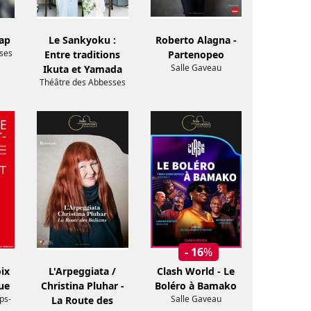
ap
Le Sankyoku :
Roberto Alagna -
ses
Entre traditions
Partenopeo
Salle Gaveau
Ikuta et Yamada
Théâtre des Abbesses
- 16
%
ix
L'Arpeggiata /
Clash World - Le
que
Christina Pluhar -
Boléro à Bamako
ps-
Salle Gaveau
La Route des