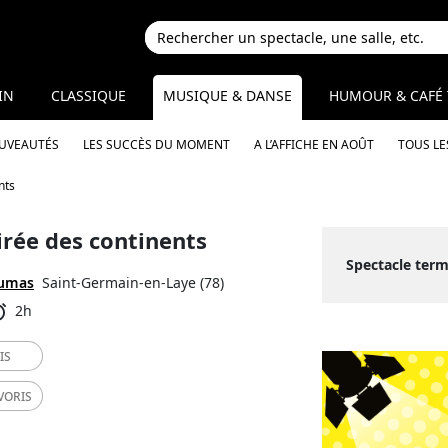
IN
CLASSIQUE
MUSIQUE & DANSE
HUMOUR & CAFÉ 
OUVEAUTÉS
LES SUCCÈS DU MOMENT
A L’AFFICHE EN AOÛT
TOUS LE
nts
irée des continents
Spectacle term
Dumas
Saint-Germain-en-Laye (78)
2h
IS
VORIS