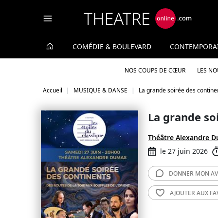
Panneau de gestion des cookies
COMÉDIE & BOULEVARD
CONTEMPORA
NOS COUPS DE CŒUR
LES N
Accueil
MUSIQUE & DANSE
La grande soirée des contine
La grande so
Théâtre Alexandre 
le 27 juin 2026
DONNER MON
AV
AJOUTER AUX
FA