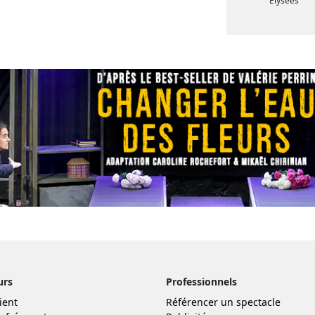
Elysées
urs
Professionnels
ient
Référencer un spectacle