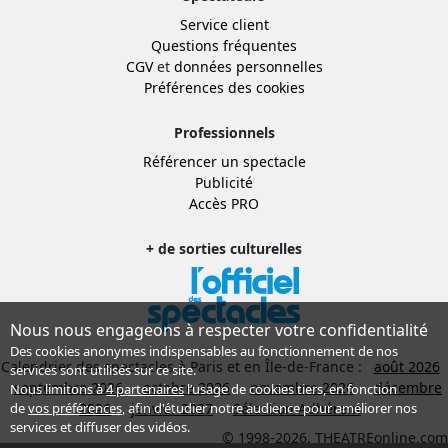
Service client
Questions fréquentes
CGV
et
données personnelles
Préférences des cookies
Professionnels
Référencer un spectacle
Publicité
Accès PRO
+ de sorties culturelles
Nous nous engageons à respecter votre confidentialité
Des cookies anonymes indispensables au fonctionnement de nos
Calendrier des spectacles à Paris et en Île-de-France :
août 2026
services sont utilisés sur ce site.
septembre 2026
octobre 2026
novembre 2026
décembre
Nous limitons à
4 partenaires
l’usage de cookies tiers, en fonction
2026
janvier 2027
Sélection Adhérent
de
vos préférences
, afin d'étudier notre audience pour améliorer nos
services et diffuser des vidéos.
© 1998-2026, THEATREonline.com