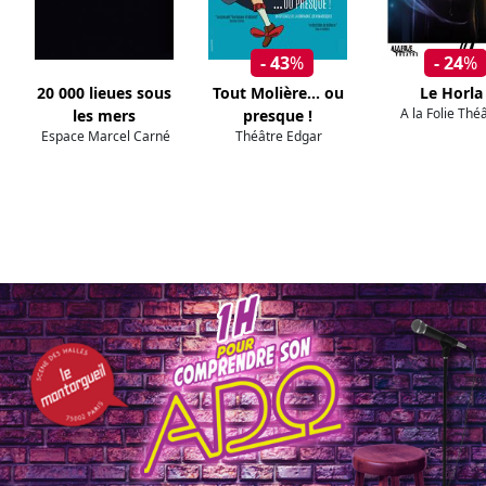
- 43
%
- 24
%
20 000 lieues sous
Tout Molière... ou
Le Horla
A la Folie Thé
les mers
presque !
Espace Marcel Carné
Théâtre Edgar