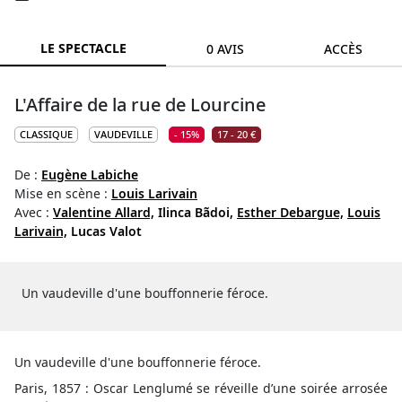
LE SPECTACLE
0 AVIS
ACCÈS
L'Affaire de la rue de Lourcine
CLASSIQUE
VAUDEVILLE
- 15%
17 - 20 €
De :
Eugène Labiche
Mise en scène :
Louis Larivain
Avec :
Valentine Allard,
Ilinca Bãdoi,
Esther Debargue,
Louis
Larivain,
Lucas Valot
Un vaudeville d'une bouffonnerie féroce.
Un vaudeville d'une bouffonnerie féroce.
Paris, 1857 : Oscar Lenglumé se réveille d’une soirée arrosée