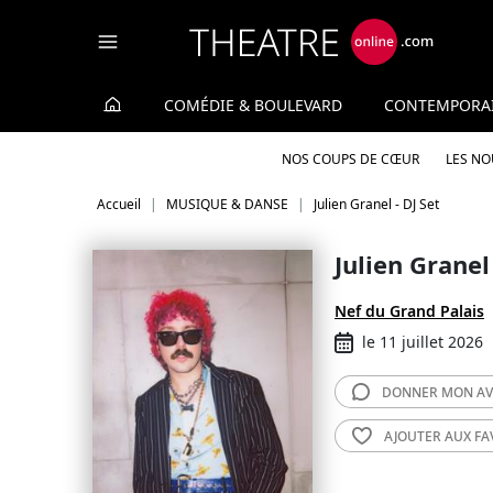
Panneau de gestion des cookies
COMÉDIE & BOULEVARD
CONTEMPORA
NOS COUPS DE CŒUR
LES N
Accueil
MUSIQUE & DANSE
Julien Granel - DJ Set
Julien Granel 
Nef du Grand Palais
le 11 juillet 2026
DONNER MON
AV
AJOUTER AUX
FA