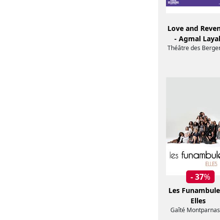
Love and Reve
- Agmal Layal
Théâtre des Berge
- 37
%
Les Funambule
Elles
Gaîté Montparnas