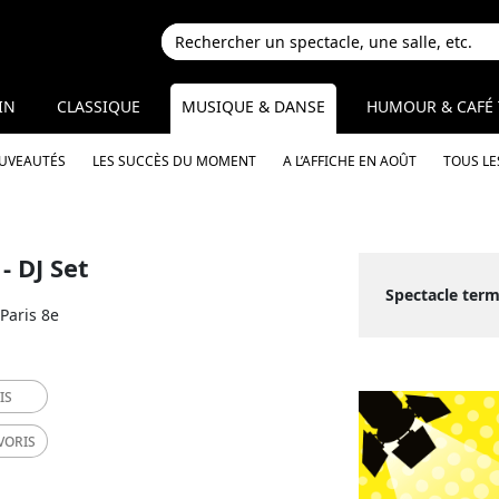
IN
CLASSIQUE
MUSIQUE & DANSE
HUMOUR & CAFÉ 
OUVEAUTÉS
LES SUCCÈS DU MOMENT
A L’AFFICHE EN AOÛT
TOUS LE
- DJ Set
Spectacle term
Paris 8e
IS
VORIS