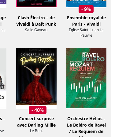
- 9
%
nge
Clash Électro – de
Ensemble royal de
i
Vivaldi à Daft Punk
Paris - Vivaldi
ries
Salle Gaveau
Église Saint-Julien Le
Pauvre
- 40
%
s -
Concert surprise
Orchestre Hélios -
avec Darling Millie
Le Boléro de Ravel
se
Le Bout
/ Le Requiem de