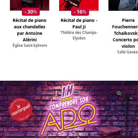
- 30
%
- 16
%
Récital de piano
Récital de piano -
Pierre
aux chandelles
Paul Ji
Fouchennere
Théâtre des Champs-
par Antoine
Tchaikovsk
Elysées
Alérini
Concerto p
Église Saint-Ephrem
violon
Salle Gavea