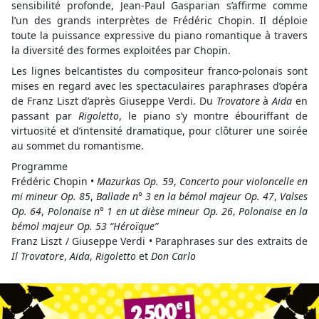
sensibilité profonde, Jean-Paul Gasparian s’affirme comme
l’un des grands interprètes de Frédéric Chopin. Il déploie
toute la puissance expressive du piano romantique à travers
la diversité des formes exploitées par Chopin.
Les lignes belcantistes du compositeur franco-polonais sont
mises en regard avec les spectaculaires paraphrases d’opéra
de Franz Liszt d’après Giuseppe Verdi. Du
Trovatore
à
Aida
en
passant par
Rigoletto
, le piano s’y montre ébouriffant de
virtuosité et d’intensité dramatique, pour clôturer une soirée
au sommet du romantisme.
Programme
Frédéric Chopin •
Mazurkas Op. 59
,
Concerto pour violoncelle en
mi mineur Op. 85
,
Ballade n° 3 en la bémol majeur Op. 47
,
Valses
Op. 64
,
Polonaise n° 1 en ut dièse mineur Op. 26
,
Polonaise en la
bémol majeur Op. 53 “Héroïque”
Franz Liszt / Giuseppe Verdi • Paraphrases sur des extraits de
Il Trovatore
,
Aida
,
Rigoletto
et
Don Carlo