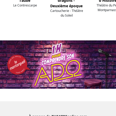
l'aube
dragons -
d'Histoir
Le Contrescarpe
Théâtre du Pe
Deuxième époque
Montparnas
Cartoucherie - Théâtre
du Soleil