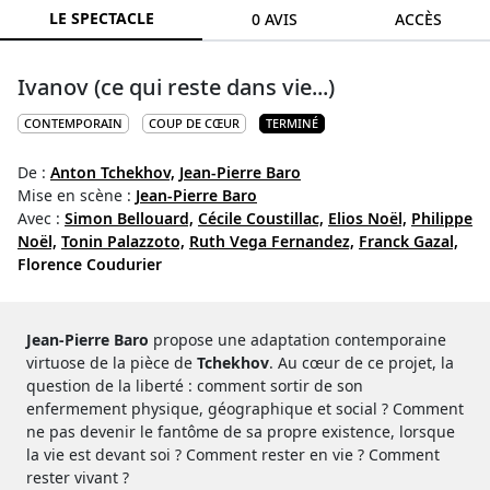
LE SPECTACLE
0 AVIS
ACCÈS
Ivanov (ce qui reste dans vie...)
CONTEMPORAIN
COUP DE CŒUR
TERMINÉ
De :
Anton Tchekhov,
Jean-Pierre Baro
Mise en scène :
Jean-Pierre Baro
Avec :
Simon Bellouard,
Cécile Coustillac,
Elios Noël,
Philippe
Noël,
Tonin Palazzoto,
Ruth Vega Fernandez,
Franck Gazal,
Florence Coudurier
Jean-Pierre Baro
propose une adaptation contemporaine
virtuose de la pièce de
Tchekhov
. Au cœur de ce projet, la
question de la liberté : comment sortir de son
enfermement physique, géographique et social ? Comment
ne pas devenir le fantôme de sa propre existence, lorsque
la vie est devant soi ? Comment rester en vie ? Comment
rester vivant ?