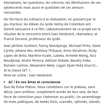
hésitations, les questions, les silences, les désillusions de ces
adolescents mais aussi le quotidien de ces amours
naissantes.
De l'écriture du scénario à la réalisation, en passant par le
jeu d'acteur, les élèves du lycée Valmy de Colombes ont
donné naissance à ce film. L’aboutissement de ce projet est le
résultat de la rencontre entre Ivan Heidsieck, réalisateur, et
Franck Durand, professeur du lycée.
Avec Jérôme Guilbert, Fanny Mondjongo, Michael Pinto, Steve
Cyrille, Johane Ibo, Anthony Thibaud, Amin Ebrahimi, Rudy
Lopes de Brito, Marlène Kuale, Lubeta, Armelle Mong, Aziz
Boudjbiaa, André Pereira, Adilson Robale, Baudry Koke,
Romain Lochon, Alexandre Mele, Logan Djian-Rida Gourrit…
et la classe SET 1.
Mise en scène : Ivan Heidsieck
AC ! En nos âmes et consciences
Duo de Pulse Poésie. Deux comédiens sur le plateau, sans
décor, sans artifices, simplement armés de leur voix, de leur
force de conviction pour s'adresser au public. Un assemblage
de mots poétiques, de textes forts, scandés, rythmés, slamés.