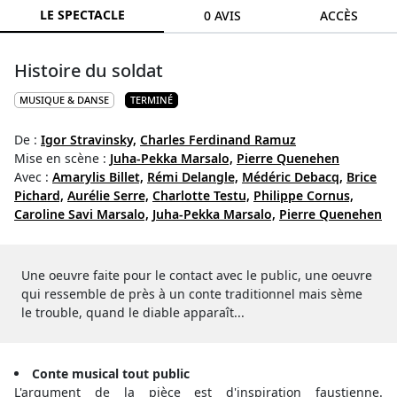
LE SPECTACLE
0 AVIS
ACCÈS
Histoire du soldat
MUSIQUE & DANSE
TERMINÉ
De :
Igor Stravinsky,
Charles Ferdinand Ramuz
Mise en scène :
Juha-Pekka Marsalo,
Pierre Quenehen
Avec :
Amarylis Billet,
Rémi Delangle,
Médéric Debacq,
Brice
Pichard,
Aurélie Serre,
Charlotte Testu,
Philippe Cornus,
Caroline Savi Marsalo,
Juha-Pekka Marsalo,
Pierre Quenehen
Une oeuvre faite pour le contact avec le public, une oeuvre
qui ressemble de près à un conte traditionnel mais sème
le trouble, quand le diable apparaît...
Conte musical tout public
L'argument de la pièce est d'inspiration faustienne.