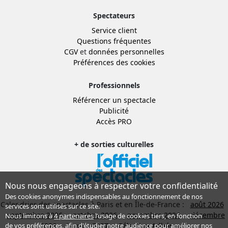
Spectateurs
Service client
Questions fréquentes
CGV
et
données personnelles
Préférences des cookies
Professionnels
Référencer un spectacle
Publicité
Accès PRO
+ de sorties culturelles
Nous nous engageons à respecter votre confidentialité
Des cookies anonymes indispensables au fonctionnement de nos
Calendrier des spectacles à Paris et en Île-de-France :
août 2026
services sont utilisés sur ce site.
septembre 2026
octobre 2026
novembre 2026
décembre
Nous limitons à
4 partenaires
l’usage de cookies tiers, en fonction
2026
janvier 2027
Sélection Adhérent
de
vos préférences
, afin d'étudier notre audience pour améliorer nos