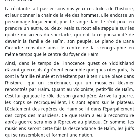
La récitante fait passer sous nos yeux ces toiles de l’histoire,
et leur donner la chair de la vie des hommes. Elle endosse un
personnage fugacement, puis le range dans le récit pour en
prendre un autre, ou deux. Mais surtout elle s’appuie sur les
quatre musiciens du spectacle, qui ont la responsabilité de
devenir la famille de Haïm, son peuple. Le piano de Dana
Ciocarlie constitue ainsi le centre de la scénographie en
même temps que le centre du foyer de Haïm.
Ainsi, dans le temps de l’innocence qu’est ce Yiddishland
d’avant-guerre, ils égrènent ensemble quelques rites juifs, ils
sont la famille réunie et n’hésitent pas à tenir une place dans
l’histoire, qui un cordonnier, qui un musicien klezmer
rencontrés par Haïm. Quant au violoniste, petit-fils de Haïm,
c’est lui qui joue le rôle de son grand-père. Arrive la guerre,
les corps se recroquevillent, ils sont épars sur le plateau.
L’éclatement des repères de Haïm se lit dans l’éparpillement
des corps des musiciens. Ce que Haïm a eu à reconstruire
après-guerre sera mis à l’épreuve au plateau. En somme, les
musiciens seront cette fois la descendance de Haïm, les juifs
qui se rassemblent et forment une nation.