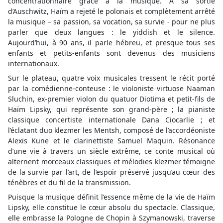
concentrationnaire grâce à la musique. À sa sortie
d’Auschwitz, Haïm a rejeté le polonais et complètement arrêté
la musique – sa passion, sa vocation, sa survie - pour ne plus
parler que deux langues : le yiddish et le silence.
Aujourd’hui, à 90 ans, il parle hébreu, et presque tous ses
enfants et petits-enfants sont devenus des musiciens
internationaux.
Sur le plateau, quatre voix musicales tressent le récit porté
par la comédienne-conteuse : le violoniste virtuose Naaman
Sluchin, ex-premier violon du quatuor Diotima et petit-fils de
Haïm Lipsky, qui représente son grand-père ; la pianiste
classique concertiste internationale Dana Ciocarlie ; et
l’éclatant duo klezmer les Mentsh, composé de l’accordéoniste
Alexis Kune et le clarinettiste Samuel Maquin. Résonance
d’une vie à travers un siècle extrême, ce conte musical où
alternent morceaux classiques et mélodies klezmer témoigne
de la survie par l’art, de l’espoir préservé jusqu’au cœur des
ténèbres et du fil de la transmission.
Puisque la musique définit l’essence même de la vie de Haïm
Lipsky, elle constitue le cœur absolu du spectacle. Classique,
elle embrasse la Pologne de Chopin à Szymanowski, traverse