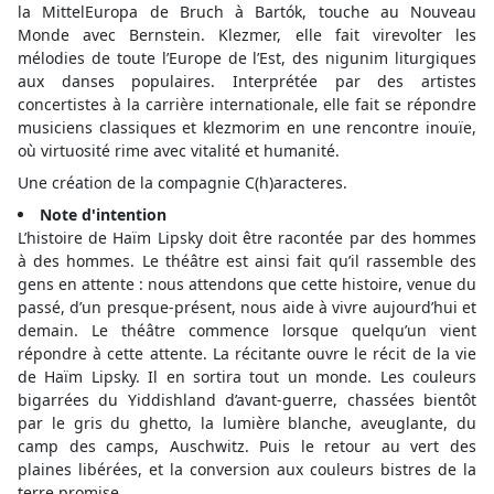
la MittelEuropa de Bruch à Bartók, touche au Nouveau
Monde avec Bernstein. Klezmer, elle fait virevolter les
mélodies de toute l’Europe de l’Est, des nigunim liturgiques
aux danses populaires. Interprétée par des artistes
concertistes à la carrière internationale, elle fait se répondre
musiciens classiques et klezmorim en une rencontre inouïe,
où virtuosité rime avec vitalité et humanité.
Une création de la compagnie C(h)aracteres.
Note d'intention
L’histoire de Haïm Lipsky doit être racontée par des hommes
à des hommes. Le théâtre est ainsi fait qu’il rassemble des
gens en attente : nous attendons que cette histoire, venue du
passé, d’un presque-présent, nous aide à vivre aujourd’hui et
demain. Le théâtre commence lorsque quelqu’un vient
répondre à cette attente. La récitante ouvre le récit de la vie
de Haïm Lipsky. Il en sortira tout un monde. Les couleurs
bigarrées du Yiddishland d’avant-guerre, chassées bientôt
par le gris du ghetto, la lumière blanche, aveuglante, du
camp des camps, Auschwitz. Puis le retour au vert des
plaines libérées, et la conversion aux couleurs bistres de la
terre promise.