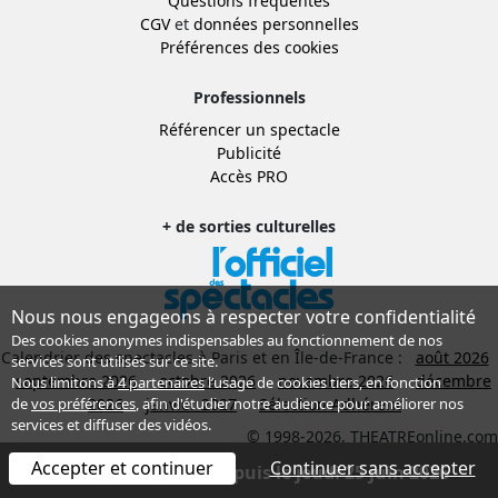
Questions fréquentes
CGV
et
données personnelles
Préférences des cookies
Professionnels
Référencer un spectacle
Publicité
Accès PRO
+ de sorties culturelles
Nous nous engageons à respecter votre confidentialité
Des cookies anonymes indispensables au fonctionnement de nos
Calendrier des spectacles à Paris et en Île-de-France :
août 2026
services sont utilisés sur ce site.
septembre 2026
octobre 2026
novembre 2026
décembre
Nous limitons à
4 partenaires
l’usage de cookies tiers, en fonction
2026
janvier 2027
Sélection Adhérent
de
vos préférences
, afin d'étudier notre audience pour améliorer nos
services et diffuser des vidéos.
© 1998-2026, THEATREonline.com
Accepter et continuer
Continuer sans accepter
Spectacle terminé depuis le jeudi 25 juin 2026