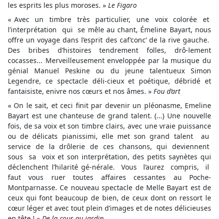
les esprits les plus moroses. »
Le Figaro
« Avec un timbre très particulier, une voix colorée et
l’interprétation qui se mêle au chant, Émeline Bayart, nous
offre un voyage dans l’esprit des caf’conc’ de la rive gauche.
Des bribes d’histoires tendrement folles, drô-lement
cocasses... Merveilleusement enveloppée par la musique du
génial Manuel Peskine ou du jeune talentueux Simon
Legendre, ce spectacle déli-cieux et poétique, débridé et
fantaisiste, enivre nos cœurs et nos âmes. »
Fou d’art
« On le sait, et ceci finit par devenir un pléonasme, Emeline
Bayart est une chanteuse de grand talent. (...) Une nouvelle
fois, de sa voix et son timbre clairs, avec une vraie puissance
ou de délicats pianissimi, elle met son grand talent au
service de la drôlerie de ces chansons, qui deviennent
sous sa voix et son interprétation, des petits saynètes qui
déclenchent l’hilarité gé-nérale. Vous l’aurez compris, il
faut vous ruer toutes affaires cessantes au Poche-
Montparnasse. Ce nouveau spectacle de Melle Bayart est de
ceux qui font beaucoup de bien, de ceux dont on ressort le
cœur léger et avec tout plein d’images et de notes délicieuses
en tête ! »
De la cour au jardin