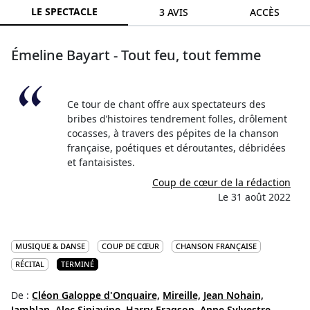
LE SPECTACLE
3 AVIS
ACCÈS
Émeline Bayart - Tout feu, tout femme
Ce tour de chant offre aux spectateurs des
bribes d’histoires tendrement folles, drôlement
cocasses, à travers des pépites de la chanson
française, poétiques et déroutantes, débridées
et fantaisistes.
Coup de cœur de la rédaction
Le 31 août 2022
MUSIQUE & DANSE
COUP DE CŒUR
CHANSON FRANÇAISE
RÉCITAL
TERMINÉ
De :
Cléon Galoppe d'Onquaire,
Mireille,
Jean Nohain,
Jamblan,
Alec Siniavine,
Harry Fragson,
Anne Sylvestre,