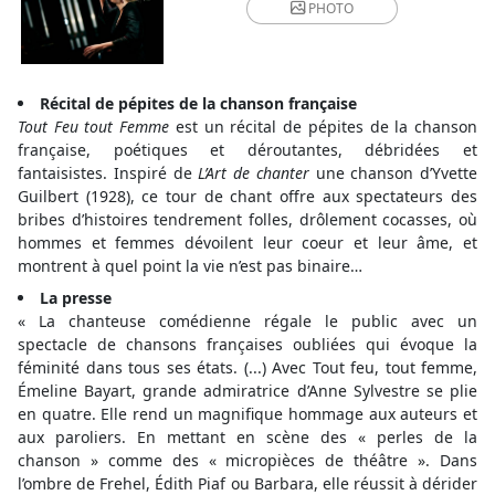
PHOTO
Récital de pépites de la chanson française
Tout Feu tout Femme
est un récital de pépites de la chanson
française, poétiques et déroutantes, débridées et
fantaisistes. Inspiré de
L’Art de chanter
une chanson d’Yvette
Guilbert (1928), ce tour de chant offre aux spectateurs des
bribes d’histoires tendrement folles, drôlement cocasses, où
hommes et femmes dévoilent leur coeur et leur âme, et
montrent à quel point la vie n’est pas binaire…
La presse
« La chanteuse comédienne régale le public avec un
spectacle de chansons françaises oubliées qui évoque la
féminité dans tous ses états. (...) Avec Tout feu, tout femme,
Émeline Bayart, grande admiratrice d’Anne Sylvestre se plie
en quatre. Elle rend un magnifique hommage aux auteurs et
aux paroliers. En mettant en scène des « perles de la
chanson » comme des « micropièces de théâtre ». Dans
l’ombre de Frehel, Édith Piaf ou Barbara, elle réussit à dérider