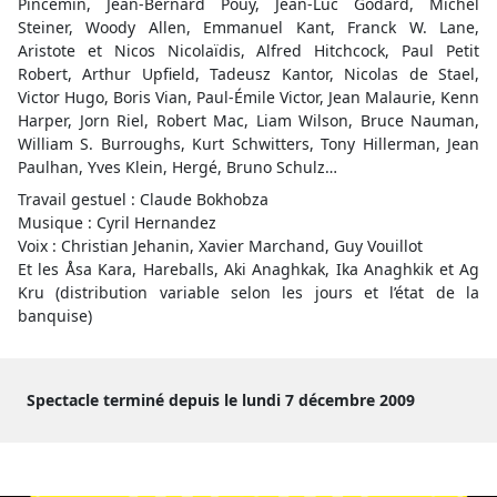
Pincemin, Jean-Bernard Pouy, Jean-Luc Godard, Michel
Steiner, Woody Allen, Emmanuel Kant, Franck W. Lane,
Aristote et Nicos Nicolaïdis, Alfred Hitchcock, Paul Petit
Robert, Arthur Upfield, Tadeusz Kantor, Nicolas de Stael,
Victor Hugo, Boris Vian, Paul-Émile Victor, Jean Malaurie, Kenn
Harper, Jorn Riel, Robert Mac, Liam Wilson, Bruce Nauman,
William S. Burroughs, Kurt Schwitters, Tony Hillerman, Jean
Paulhan, Yves Klein, Hergé, Bruno Schulz…
Travail gestuel : Claude Bokhobza
Musique : Cyril Hernandez
Voix : Christian Jehanin, Xavier Marchand, Guy Vouillot
Et les Åsa Kara, Hareballs, Aki Anaghkak, Ika Anaghkik et Ag
Kru (distribution variable selon les jours et l’état de la
banquise)
Spectacle terminé depuis le lundi 7 décembre 2009