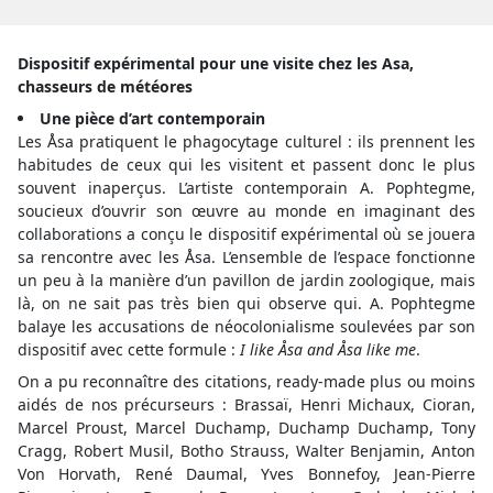
Dispositif expérimental pour une visite chez les Asa,
chasseurs de météores
Une pièce d’art contemporain
Les Åsa pratiquent le phagocytage culturel : ils prennent les
habitudes de ceux qui les visitent et passent donc le plus
souvent inaperçus. L’artiste contemporain A. Pophtegme,
soucieux d’ouvrir son œuvre au monde en imaginant des
collaborations a conçu le dispositif expérimental où se jouera
sa rencontre avec les Åsa. L’ensemble de l’espace fonctionne
un peu à la manière d’un pavillon de jardin zoologique, mais
là, on ne sait pas très bien qui observe qui. A. Pophtegme
balaye les accusations de néocolonialisme soulevées par son
dispositif avec cette formule :
I like Åsa and Åsa like me
.
On a pu reconnaître des citations, ready-made plus ou moins
aidés de nos précurseurs : Brassaï, Henri Michaux, Cioran,
Marcel Proust, Marcel Duchamp, Duchamp Duchamp, Tony
Cragg, Robert Musil, Botho Strauss, Walter Benjamin, Anton
Von Horvath, René Daumal, Yves Bonnefoy, Jean-Pierre