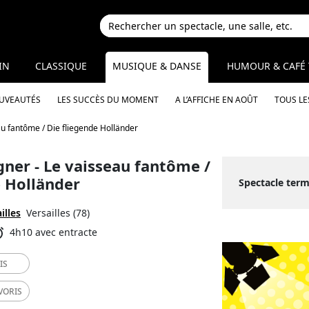
IN
CLASSIQUE
MUSIQUE & DANSE
HUMOUR & CAFÉ 
OUVEAUTÉS
LES SUCCÈS DU MOMENT
A L’AFFICHE EN AOÛT
TOUS LE
au fantôme / Die fliegende Holländer
gner - Le vaisseau fantôme /
e Holländer
Spectacle term
illes
Versailles (78)
4h10 avec entracte
IS
VORIS