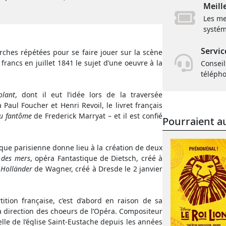
Meill
Les me
systém
Servic
ches répétées pour se faire jouer sur la scène
francs en juillet 1841 le sujet d’une oeuvre à la
Conseil
téléph
olant
, dont il eut l’idée lors de la traversée
aul Foucher et Henri Revoil, le livret français
au fantôme
de Frederick Marryat – et il est confié
Pourraient au
ue parisienne donne lieu à la création de deux
 des mers
, opéra Fantastique de Dietsch, créé à
 Holländer
de Wagner, créé à Dresde le 2 janvier
ition française, c’est d’abord en raison de sa
la direction des choeurs de l’Opéra. Compositeur
lle de l’église Saint-Eustache depuis les années