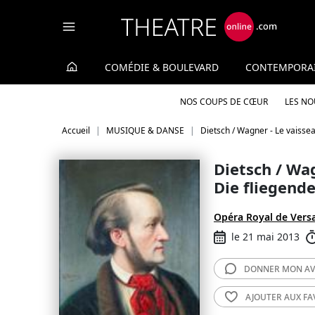
Panneau de gestion des cookies
COMÉDIE & BOULEVARD
CONTEMPORA
NOS COUPS DE CŒUR
LES N
Accueil
MUSIQUE & DANSE
Dietsch / Wagner - Le vaisse
Dietsch / Wa
Die fliegend
Opéra Royal de Versa
le 21 mai 2013
DONNER MON
AV
AJOUTER AUX
FA