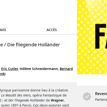
AVIS
ACCÈS
e / Die fliegende Holländer
,
Eric Cutler,
Hélène Schneidermann,
Bernard
ski
 lyrique parisienne donne lieu à la création
Revend
u Le Maudit des mers
, opéra Fantastique de
Partena
2 ; et
Der Fliegende Holländer
de
Wagner
,
é qu’en 1897 à Paris). Ces deux ouevres sont