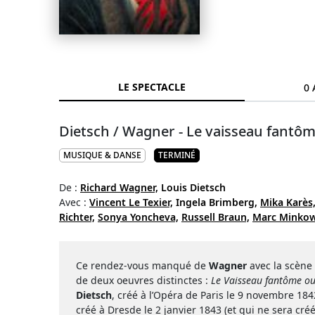
LE SPECTACLE
0 
Dietsch / Wagner - Le vaisseau fantôm
MUSIQUE & DANSE
TERMINÉ
De :
Richard Wagner,
Louis Dietsch
Avec :
Vincent Le Texier,
Ingela Brimberg,
Mika Karès
Richter,
Sonya Yoncheva,
Russell Braun,
Marc Minkow
Ce rendez-vous manqué de
Wagner
avec la scène
de deux oeuvres distinctes :
Le Vaisseau fantôme o
Dietsch
, créé à l’Opéra de Paris le 9 novembre 184
créé à Dresde le 2 janvier 1843 (et qui ne sera cré