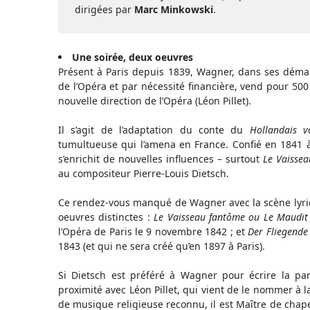
dirigées par
Marc Minkowski
.
Une soirée, deux oeuvres
Présent à Paris depuis 1839, Wagner, dans ses démar
de l’Opéra et par nécessité financière, vend pour 500 
nouvelle direction de l’Opéra (Léon Pillet).
Il s’agit de l’adaptation du conte du
Hollandais v
tumultueuse qui l’amena en France. Confié en 1841 à P
s’enrichit de nouvelles influences – surtout
Le Vaisse
au compositeur Pierre-Louis Dietsch.
Ce rendez-vous manqué de Wagner avec la scène lyriq
oeuvres distinctes :
Le Vaisseau fantôme ou Le Maudit
l’Opéra de Paris le 9 novembre 1842 ; et
Der Fliegende
1843 (et qui ne sera créé qu’en 1897 à Paris).
Si Dietsch est préféré à Wagner pour écrire la part
proximité avec Léon Pillet, qui vient de le nommer à 
de musique religieuse reconnu, il est Maître de chape