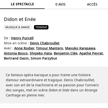
LE SPECTACLE
0 AVIS
ACCÈS
Didon et Enée
MUSIQUE & DANSE
TERMINÉ
De :
Henry Purcell
Mise en scène :
Denis Chabroullet
Avec :
Anne Rodier,
Timour Mantero,
Mayuko Karasawa,
Antonia Bosco,
Shigeko Hata,
Benjamin Clée,
Agathe Peyrat,
Bertrand Dazin,
Simon Parzybut
Ce fameux opéra baroque a pour trame une histoire
d’amour extraordinaire et tragique. Denis Chabroulllet,
avec son art de la machinerie et sa passion pour l’univers
des songes, met en scène
Didon et Enée
dans un étrange
Carthage en pleine mer.