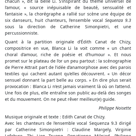
chacun », dit la belle Li. S’inspirant du thème universel de
l’amour, « source inépuisable de beauté, sensualité et
fantaisie », la chorégraphe a rallié sur scène une équipe de
six danseurs, huit chanteurs, l’ensemble vocal
Sequenza 9.3
sous la direction de Catherine Simonpietri, et une
percussionniste.
Quant à la partition originale d’Édith Canat de Chizy,
compositrice en vue, Blanca Li la voit comme « un chant
choral d’amour, riche de poésie et d’humour ». Et nous
promet sur le plateau de l’or un peu partout : la scénographie
de Pierre Attrait part de l’idée d’anamorphose avec des parois
textiles qui cachent autant qu’elles découvrent. « Un décor
sensuel donnant la part belle au corps. » En dire plus serait
provocation : Blanca Li n’est jamais vraiment là où on l’attend.
Une fois de plus, elle entraîne son public au-delà des songes
et du mouvement. On ne peut rêver meilleur(e) guide.
Philippe Noisette
Musique originale et texte : Edith Canat de Chizy.
Avec les chanteurs de l’ensemble vocal Sequenza 9.3 dirigé
par Catherine Simonpietri : Claudine Margely, Virginie
Lefebvre, Thi Lien Truong, Donatienne Milpied, Philippe