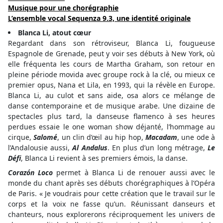
Musique pour une chorégraphie
L’ensemble vocal Sequenza 9.3, une identité originale
Blanca Li, atout cœur
Regardant dans son rétroviseur, Blanca Li, fougueuse
Espagnole de Grenade, peut y voir ses débuts à New York, où
elle fréquenta les cours de Martha Graham, son retour en
pleine période movida avec groupe rock à la clé, ou mieux ce
premier opus, Nana et Lila, en 1993, qui la révèle en Europe.
Blanca Li, au culot et sans aide, osa alors ce mélange de
danse contemporaine et de musique arabe. Une dizaine de
spectacles plus tard, la danseuse flamenco à ses heures
perdues essaie le one woman show déjanté, l’hommage au
cirque,
Salomé
, un clin d’œil au hip hop,
Macadam
, une ode à
l’Andalousie aussi,
Al Andalus
. En plus d’un long métrage,
Le
Défi
, Blanca Li revient à ses premiers émois, la danse.
Corazón Loco
permet à Blanca Li de renouer aussi avec le
monde du chant après ses débuts chorégraphiques à l’Opéra
de Paris. « Je voudrais pour cette création que le travail sur le
corps et la voix ne fasse qu’un. Réunissant danseurs et
chanteurs, nous explorerons réciproquement les univers de