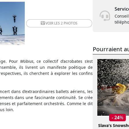
Servic
Conseil
téléph
VOIR LES
2 PHOTOS
Pourraient au
tige. Pour
Möbius
, ce collectif d’acrobates s’est
semble, ils livrent un manifeste poétique de
respectives, ils cherchent à explorer les confins
ncert dans d’extraordinaires ballets aériens, les
ements dans une fascinante continuité. Se crée
 denses et parfaitement orchestrés. Comme le dit
us loin.
- 24
%
Slava's Snows