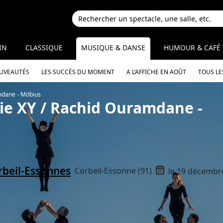
IN
CLASSIQUE
MUSIQUE & DANSE
HUMOUR & CAFÉ 
OUVEAUTÉS
LES SUCCÈS DU MOMENT
A L’AFFICHE EN AOÛT
TOUS LE
mdane - Möbius
e XY / Rachid Ouramdane -
rbeil-Essonnes
Corbeil-Essonne (91)
le 19 décembr