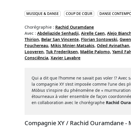
MUSIQUE & DANSE
COUP DE CŒUR
DANSE CONTEMPO
Chorégraphie :
Rachid Ouramdane
Avec :
Abdeliazide Senhadji,
Airelle Caen,
Alejo Bianch
Thirion,
Belar San Vincente,
Florian Sontowski,
Gwend
Fouchereau,
Mikis Minier-Matsakis,
Oded Avinathan,
Looveren,
Tuk Frederiksen,
Maélie Palomo,
Yamil Fal
Consciência,
Xavier Lavabre
Qui a dit que l’homme ne savait pas voler !? Avec 
la compagnie XY s’est imposée comme l’une des pl
Möbius
s’inspire du phénomène de « murmuration »,
étourneaux à voler ensemble de façon coordonnée. P
en collaboration avec le chorégraphe
Rachid Our
Compagnie XY / Rachid Ouramdane - M