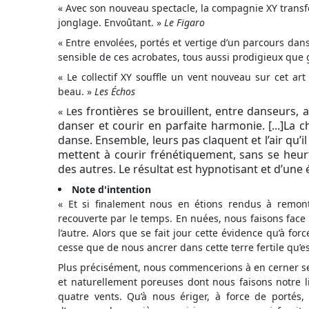
« Avec son nouveau spectacle, la compagnie XY transfo
jonglage. Envoûtant. »
Le Figaro
« Entre envolées, portés et vertige d’un parcours dan
sensible de ces acrobates, tous aussi prodigieux que 
« Le collectif XY souffle un vent nouveau sur cet art
beau. »
Les Échos
es frontières se brouillent, entre danseurs,
«
L
danser et courir en parfaite harmonie. [...]
La c
danse. Ensemble, leurs pas claquent et l’air qu’il
mettent à courir frénétiquement, sans se heurt
des autres. Le résultat est hypnotisant et d’une é
Note d'intention
« Et si finalement nous en étions rendus à remont
recouverte par le temps. En nuées, nous faisons face 
l’autre. Alors que se fait jour cette évidence qu’à fo
cesse que de nous ancrer dans cette terre fertile qu’est
Plus précisément, nous commencerions à en cerner ses
et naturellement poreuses dont nous faisons notre l
quatre vents. Qu’à nous ériger, à force de portés,