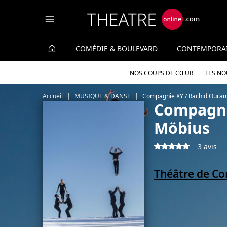
Panneau de gestion des cookies
COMÉDIE & BOULEVARD
CONTEMPORA
NOS COUPS DE CŒUR
LES N
Accueil
MUSIQUE & DANSE
Compagnie XY / Rachid Oura
Compagni
Möbius
3 avis
Théâtre de Co