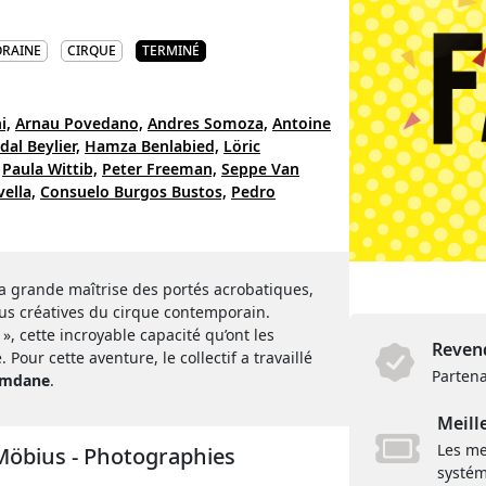
RAINE
CIRQUE
TERMINÉ
i,
Arnau Povedano,
Andres Somoza,
Antoine
al Beylier,
Hamza Benlabied,
Löric
Paula Wittib,
Peter Freeman,
Seppe Van
vella,
Consuelo Burgos Bustos,
Pedro
sa grande maîtrise des portés acrobatiques,
us créatives du cirque contemporain.
 cette incroyable capacité qu’ont les
Revend
our cette aventure, le collectif a travaillé
Partena
amdane
.
Meill
Les me
öbius - Photographies
systém