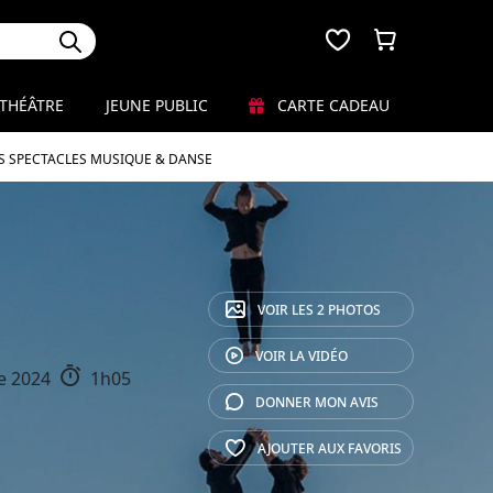
THÉÂTRE
JEUNE PUBLIC
CARTE CADEAU
S SPECTACLES MUSIQUE & DANSE
VOIR LES
2 PHOTOS
VOIR LA
VIDÉO
e 2024
1h05
DONNER MON
AVIS
AJOUTER AUX
FAVORIS