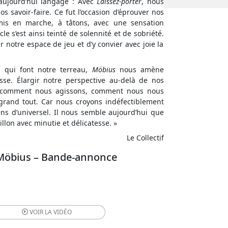
 aujourd’hui langage : Avec
Laissez-porter
, nous
s savoir-faire. Ce fut l’occasion d’éprouver nos
 en marche, à tâtons, avec une sensation
e s’est ainsi teinté de solennité et de sobriété.
r notre espace de jeu et d’y convier avec joie la
f qui font notre terreau,
Möbius
nous amène
se. Élargir notre perspective au-delà de nos
 comment nous agissons, comment nous nous
grand tout. Car nous croyons indéfectiblement
ens d’universel. Il nous semble aujourd’hui que
sillon avec minutie et délicatesse. »
Le Collectif
Möbius – Bande-annonce
VOIR LA
VIDÉO