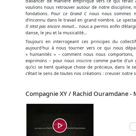
d’avancer de manière empirique vers ce qui ferait
voulions nous retrouver autour de notre discipline, no
fondations. Pour
Le Grand C
nous nous sommes mis
d’inconnu dans le travail en grand nombre. Le spectacl
Il n’est pas encore minuit…
nous a permis enfin d’élargi
danse, le jeu et la musicalité…
Toujours en interrogeant ces principes du collecti
aujourd'hui à nous tourner vers ce qui nous dépas
« humanités » – comment nous nous comportons,
exprimons – pour nous inscrire comme partie d'un 
qu’ici se tient quelque chose de précieux, dans le s
c’était le sens de toutes nos créations : creuser notre 
Compagnie XY / Rachid Ouramdane - 