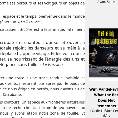
Avant-Seine
rme ses porteurs et ses voltigeurs en objets de
s l’espace et le temps, bienvenue dans le monde
généreux. »
La Terrasse
 circassien.
Möbius
est à leur image, infiniment
 acrobates et chanteurs qui se retrouvent à
horale rejoint les danseurs et se mêle à la
 déplace frappe le visage. Et les voilà qui se
er, se nourrissant de l’énergie des uns et
légance sans faille. »
Le Parisien
er une trace ? Une trace rendue invisible et
aux vents, mesurant jour après jour le poids de
rce de nous ériger, en portés, nous n’avons eu de
Wim Vandekey
 l’acrobatie.
- What the Bo
Does Not
 contours. Un espace aux frontières naturelles
Remember
ieu de recherche. Un terrain de jeu ouvert aux
L'Onde Théâtre Ce
 nous y avons établi notre zone de fouille. Et
d'Art