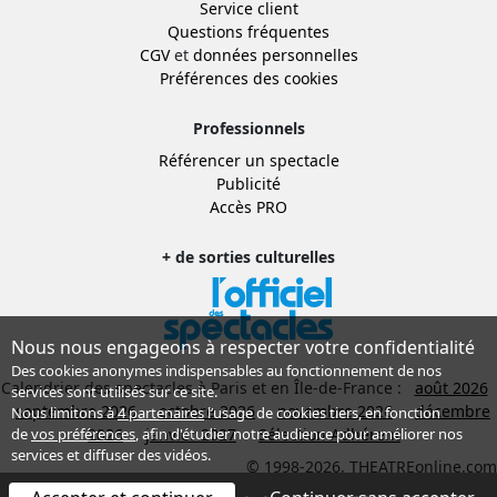
Service client
Questions fréquentes
CGV
et
données personnelles
Préférences des cookies
Professionnels
Référencer un spectacle
Publicité
Accès PRO
+ de sorties culturelles
Nous nous engageons à respecter votre confidentialité
Des cookies anonymes indispensables au fonctionnement de nos
Calendrier des spectacles à Paris et en Île-de-France :
août 2026
services sont utilisés sur ce site.
septembre 2026
octobre 2026
novembre 2026
décembre
Nous limitons à
4 partenaires
l’usage de cookies tiers, en fonction
2026
janvier 2027
Sélection Adhérent
de
vos préférences
, afin d'étudier notre audience pour améliorer nos
services et diffuser des vidéos.
© 1998-2026, THEATREonline.com