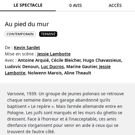
LE SPECTACLE
0 AVIS
ACCÈS
Au pied du mur
CONTEMPORAIN
TERMINÉ
De :
Kevin Sardet
Mise en scène :
Jessie Lambotte
Avec :
Antoine Arquié,
Cécile Bleicher,
Hugo Chavassieux,
Ludovic Denoun,
Luc Ducros,
Marine Gautier,
Jessie
Lambotte,
Nolwenn Marois,
Aline Theault
Varsovie, 1939. Un groupe de jeunes polonais se retrouve
chaque semaine dans un garage abandonné qu’ils
baptisent « Le repère ». Mais l’armée allemande entre en
Pologne. Les juifs sont marqués et les murs du ghetto se
dressent. Face à l’horreur et à l’inacceptable, ces amis
d’enfance s’organisent pour venir en aide à ceux qui se
trouvent de l’autre côté.