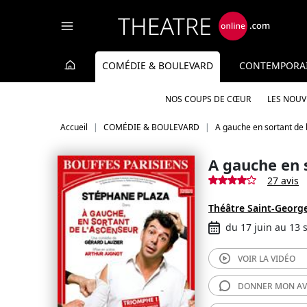
Panneau de gestion des cookies
COMÉDIE & BOULEVARD
CONTEMPORA
NOS COUPS DE CŒUR
LES NOU
Accueil
COMÉDIE & BOULEVARD
A gauche en sortant de 
A gauche en 
27 avis
Théâtre Saint-Georg
du 17 juin au 13
VOIR LA
VIDÉO
DONNER MON
AV