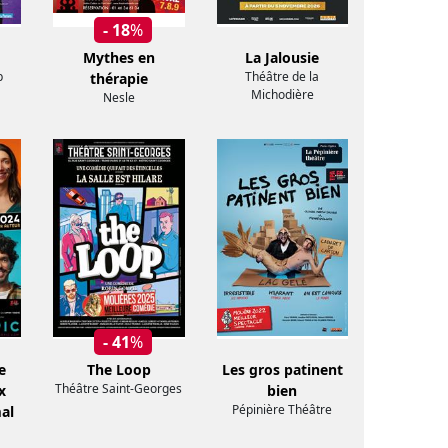
- 18
%
Mythes en
La Jalousie
p
Théâtre de la
thérapie
Michodière
Nesle
- 41
%
e
The Loop
Les gros patinent
Théâtre Saint-Georges
x
bien
Pépinière Théâtre
al