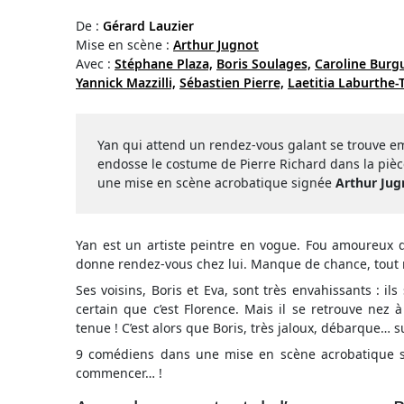
De :
Gérard Lauzier
Mise en scène :
Arthur Jugnot
Avec :
Stéphane Plaza,
Boris Soulages,
Caroline Burg
Yannick Mazzilli,
Sébastien Pierre,
Laetitia Laburthe-T
Yan qui attend un rendez-vous galant se trouve em
endosse le costume de Pierre Richard dans la pièc
une mise en scène acrobatique signée
Arthur Jug
Yan est un artiste peintre en vogue. Fou amoureux de 
donne rendez-vous chez lui. Manque de chance, tout
Ses voisins, Boris et Eva, sont très envahissants : il
certain que c’est Florence. Mais il se retrouve nez à
tenue ! C’est alors que Boris, très jaloux, débarque… s
9 comédiens dans une mise en scène acrobatique si
commencer… !