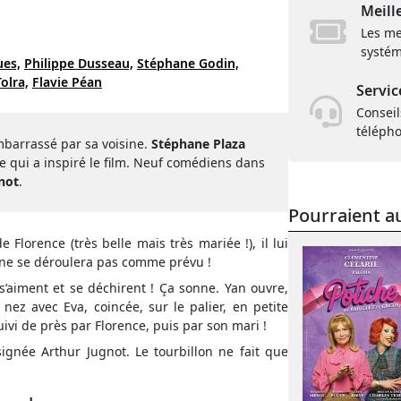
Meill
Les me
systém
ues,
Philippe Dusseau,
Stéphane Godin,
olra,
Flavie Péan
Servic
Conseil
téléph
barrassé par sa voisine.
Stéphane Plaza
e qui a inspiré le film. Neuf comédiens dans
not
.
Pourraient au
Florence (très belle mais très mariée !), il lui
 ne se déroulera pas comme prévu !
s s’aiment et se déchirent ! Ça sonne. Yan ouvre,
 nez avec Eva, coincée, sur le palier, en petite
uivi de près par Florence, puis par son mari !
gnée Arthur Jugnot. Le tourbillon ne fait que